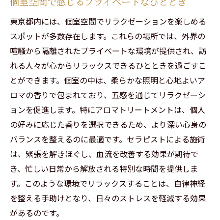
個室空間で感じるプライベートなひととき
香りが持つリラクゼーションの力
東京都内には、個室空間でリラクゼーションを楽しめる
アロマテラピーで日常のリフレッシュ
スポットが多数存在します。これらの場所では、外界の
プロフェッショナルな施術で心の安らぎを取り
喧騒から隔離されたプライベートな環境が提供され、訪
戻すリラクゼーション
れる人々が心からリラックスできるひとときを過ごすこ
熟練セラピストによる施術の魅力
とができます。個室の中は、柔らかな照明と心地よいア
リラクゼーションで得られる深い癒し
ロマの香りで包まれており、五感を通じてリラクゼーシ
施術者の技術がもたらす安心感
ョンを促進します。特にアロマトリートメントは、個人
プロフェッショナルによるカスタマイズ施
の好みに応じた香りを選択できるため、より深い心身の
術
バランスを整えるのに最適です。セラピストによる施術
心身をリセットするための施術体験
は、緊張を解きほぐし、血流を改善する効果が期待で
き、忙しい日常から解放される特別な時間を提供しま
リラクゼーションで迎える新たな自分
す。このような環境でリラックスすることは、自律神経
日常を忘れる静寂の中で究極のリラクゼーショ
を整える手助けとなり、日々のストレスを軽減する効果
ンを味わう
があるのです。
静かな環境で心をリセットする