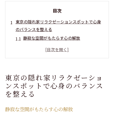
目次
東京の隠れ家リラクゼーションスポットで心身
のバランスを整える
静寂な空間がもたらす心の解放
自然と調和する都心のリラクゼーション
個室空間で感じるプライベートなひととき
現代のストレスから解放される方法
瞑想とリラクゼーションの組み合わせ
東京の隠れ家リラクゼーショ
リラクゼーションで日常の疲れを癒す
ンスポットで心身のバランス
アロマトリートメントの効果で自律神経を安定
を整える
させる方法とは
自律神経を整えるアロマの選び方
静寂な空間がもたらす心の解放