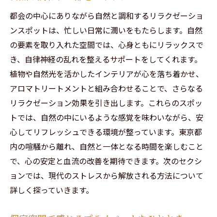
巡る旅
都会の中心にありながら自然と調和するリラクゼーショ
人気のリラクゼーションスポット探索
ンスポットは、忙しい日常に潤いをもたらします。自然
都会の中のオアシスを訪ねて
の要素を取り入れた空間では、心身ともにリラックスで
き、自律神経の乱れを整えるサポートをしてくれます。
心身を癒すためのスポット紹介
植物や自然光を活かしたインテリアが心を落ち着かせ、
新しいリラクゼーション体験の探求
アロマトリートメントと組み合わせることで、さらなる
口コミで評判のリラクゼーション施設
リラクゼーション効果を引き出します。これらのスポッ
訪れる価値のある都内の癒しの場
トでは、自然の中にいるような感覚を味わいながら、安
香り豊かなアロマで血流改善を図るリラクゼー
心してリフレッシュできる環境が整っています。東京都
ションの魅力
内の喧騒から離れ、自然と一体となる時間を楽しむこと
アロマが血流に与えるポジティブな影響
で、心の安定と血流の改善を期待できます。次のセクシ
血行促進に役立つアロマブレンド
ョンでは、現代のストレスから解放される方法について
詳しく探っていきます。
専門家が推奨するアロマの活用法
アロマで高める心身の健康