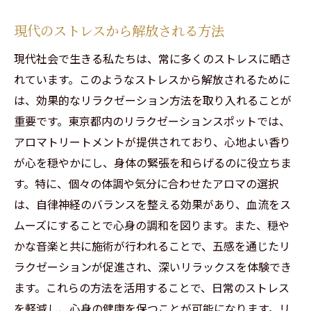
日常の喧騒から逃れるリラクゼーション
現代のストレスから解放される方法
心を静めるための特別な時間
現代社会で生きる私たちは、常に多くのストレスに晒さ
自然と調和する癒しのひととき
れています。このようなストレスから解放されるために
静寂がもたらす心の平穏
は、効果的なリラクゼーション方法を取り入れることが
リラクゼーションで新たな始まりを迎える
重要です。東京都内のリラクゼーションスポットでは、
東京都で見つける心を癒すリラクゼーションの
アロマトリートメントが提供されており、心地よい香り
新たな提案
が心を穏やかにし、身体の緊張を和らげるのに役立ちま
心を癒すための最新トレンド
す。特に、個々の体調や気分に合わせたアロマの選択
は、自律神経のバランスを整える効果があり、血流をス
リラクゼーションの進化と新しい試み
ムーズにすることで心身の調和を図ります。また、穏や
心と体に優しい新サービスの紹介
かな音楽と共に施術が行われることで、五感を通じたリ
都会生活に最適なリラクゼーションの選び
ラクゼーションが促進され、深いリラックスを体験でき
方
ます。これらの方法を活用することで、日常のストレス
未来志向のリラクゼーション体験
を軽減し、心身の健康を保つことが可能になります。リ