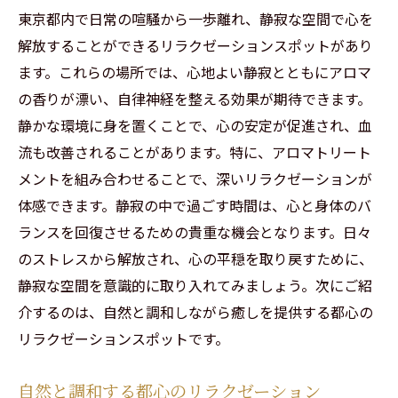
アロマセラピーがもたらす心の安定
東京都内で日常の喧騒から一歩離れ、静寂な空間で心を
専門家が薦めるアロマトリートメント
解放することができるリラクゼーションスポットがあり
自宅でできる簡単アロマケア
ます。これらの場所では、心地よい静寂とともにアロマ
アロマと呼吸法の併用で深いリラックス
の香りが漂い、自律神経を整える効果が期待できます。
香りが自律神経に与える影響
静かな環境に身を置くことで、心の安定が促進され、血
流も改善されることがあります。特に、アロマトリート
都会の喧騒から離れて深いリラクゼーションを
メントを組み合わせることで、深いリラクゼーションが
体験しよう
体感できます。静寂の中で過ごす時間は、心と身体のバ
リラクゼーションで心の静けさを取り戻す
ランスを回復させるための貴重な機会となります。日々
喧騒を忘れるためのリラクゼーション法
のストレスから解放され、心の平穏を取り戻すために、
静寂と安らぎを感じる場所の選び方
静寂な空間を意識的に取り入れてみましょう。次にご紹
都会にも存在する癒しの空間
介するのは、自然と調和しながら癒しを提供する都心の
リラクゼーションで得られる心の余裕
リラクゼーションスポットです。
心を落ち着かせるためのリラクゼーション
自然と調和する都心のリラクゼーション
東京都内で話題のリラクゼーションスポットを