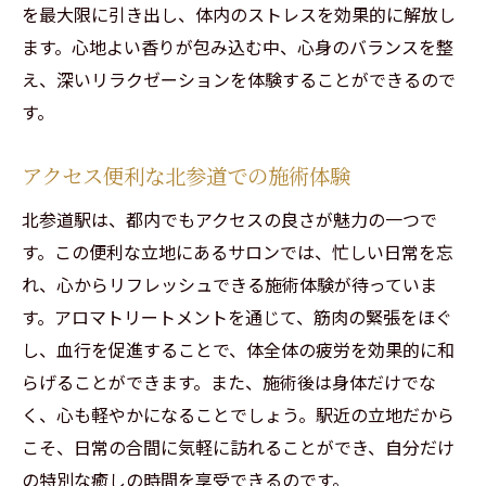
施術中に体感する香りの秘密
を最大限に引き出し、体内のストレスを効果的に解放し
心に残る香りと技術のハーモニー
ます。心地よい香りが包み込む中、心身のバランスを整
え、深いリラクゼーションを体験することができるので
リラクゼーションを高める香りの選び方
す。
香りが導く心地よさの極意
北参道駅からすぐ！心身を癒すアロマトリート
アクセス便利な北参道での施術体験
メントの魅力
北参道駅は、都内でもアクセスの良さが魅力の一つで
アクセス抜群の立地で便利な癒し
す。この便利な立地にあるサロンでは、忙しい日常を忘
北参道駅近くの隠れ家サロンの魅力
れ、心からリフレッシュできる施術体験が待っていま
施術後の素敵な余韻を楽しむ
す。アロマトリートメントを通じて、筋肉の緊張をほぐ
心身を癒すための最適な場所選び
し、血行を促進することで、体全体の疲労を効果的に和
リピーターが語る北参道の魅力
らげることができます。また、施術後は身体だけでな
アロマトリートメントの魅力を体感
く、心も軽やかになることでしょう。駅近の立地だから
男性セラピストが提供する北参道のアロマトリ
こそ、日常の合間に気軽に訪れることができ、自分だけ
ートメントでリラックス
の特別な癒しの時間を享受できるのです。