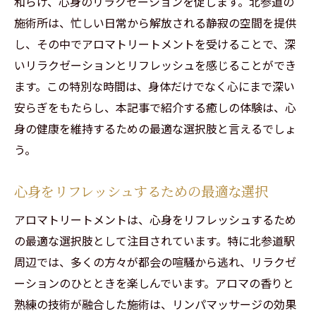
和らげ、心身のリラクゼーションを促します。北参道の
都会の喧騒を忘れさせる施術内容
施術所は、忙しい日常から解放される静寂の空間を提供
男性セラピストによる北参道での特別なアロマ
し、その中でアロマトリートメントを受けることで、深
トリートメントの魅力
いリラクゼーションとリフレッシュを感じることができ
プロフェッショナルによる安心感と効果
ます。この特別な時間は、身体だけでなく心にまで深い
男性セラピストならではの細やかな配慮
安らぎをもたらし、本記事で紹介する癒しの体験は、心
身の健康を維持するための最適な選択肢と言えるでしょ
心と体を満たす特別な技術
う。
リピーター続出の理由
他とは違う特別な施術体験
心身をリフレッシュするための最適な選択
男性セラピストの強みと魅力
アロマトリートメントは、心身をリフレッシュするため
心地よい香りに包まれる北参道のアロマトリー
の最適な選択肢として注目されています。特に北参道駅
トメントの秘訣
周辺では、多くの方々が都会の喧騒から逃れ、リラクゼ
厳選されたアロマオイルの効果
ーションのひとときを楽しんでいます。アロマの香りと
香りのプロが選ぶこだわりのアロマ
熟練の技術が融合した施術は、リンパマッサージの効果