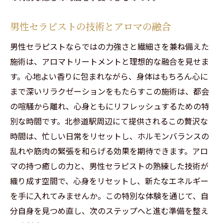
男性セラピストによる心温まる施術
男性セラピストの技術とアロマの融合
リラックスを促すプロの技術
男性セラピストならではの力強さと繊細さを兼ね備えた
心地よい空間で深いリラクゼーション
施術は、アロマトリートメントと理想的な融合を見せま
ストレスフリーで過ごす贅沢な時間
す。心地よい香りに包まれながら、身体はもちろん心に
心と体を癒すためのセラピストの役割
まで深いリラクゼーションをもたらすこの施術は、都会
特別なリラクゼーションを北参道で体感
の喧騒から離れ、心身ともにリフレッシュするための特
心身のバランスを整える北参道でのアロマトリ
別な時間です。北参道駅周辺にて提供されるこの贅沢な
ートメント
時間は、忙しい日常をリセットし、ホルモンバランスの
アロマトリートメントで得られる健康効果
乱れや筋肉の緊張を和らげる効果を期待できます。アロ
心と体の調和を目指す施術
マの持つ癒しの力と、男性セラピストの熟練した技術が
現代人に必要なリラックスタイム
織り成す空間で、心身をリセットし、新たなエネルギー
を手に入れてみませんか。この特別な体験を通じて、自
リンパの流れを改善する技術
分自身を見つめ直し、次のステップへと進む準備を整え
日常生活に活かすリラクゼーション効果