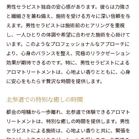
る
男性セラピスト独自の安心感があります。彼らは力強さ
香りの効果で心地よさを実感
と繊細さを兼ね備え、施術を受ける方々に深い信頼を与
精神の安定と心の癒しの相乗効果
えます。男性セラピストは施術前のヒアリングを重視
都会のストレスをリリースする方法
し、一人ひとりの体調や希望に合わせた施術を心掛けて
心身の健康をサポートする自然の力
います。このようなプロフェッショナルなアプローチに
より、心身のバランスを整え、究極のリラクゼーション
都会の喧騒から離れて贅沢な時間を楽しむ北参
効果が期待できるのです。特に、男性セラピストによる
道のアロマトリートメント
アロマトリートメントは、心地よい香りとともに、心身
静かな空間での至福のリラクゼーション
に安心をもたらす贅沢な時間を提供します。
北参道で味わう非日常のひととき
贅沢なひとときを提供する男性セラピスト
北参道での特別な癒しの時間
心地よい香りでリフレッシュする贅沢な時
都会の喧騒から一歩離れ、北参道で体験できるアロマト
間
リートメントは、特別な癒しの時間を提供します。男性
リラックスできる特別な場所としての北参
セラピストによる施術は、心地よい香りと共に、緊張を
道