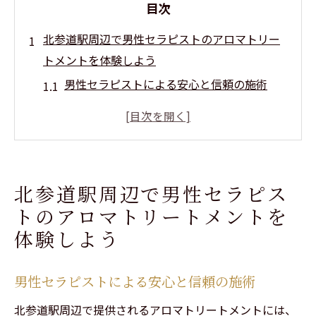
目次
北参道駅周辺で男性セラピストのアロマトリー
トメントを体験しよう
男性セラピストによる安心と信頼の施術
北参道での特別な癒しの時間
心身をリフレッシュするための最適な選択
アクセス便利な北参道での施術体験
男性セラピストの技術とアロマの融合
北参道駅周辺で男性セラピス
リラックスした環境での特別なひととき
トのアロマトリートメントを
アロマトリートメントがもたらす心身のリラク
体験しよう
ゼーション効果
アロマによるストレス解消のメカニズム
男性セラピストによる安心と信頼の施術
リンパマッサージで心身のバランスを整え
北参道駅周辺で提供されるアロマトリートメントには、