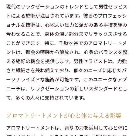
現代のリラクゼーションのトレンドとして男性セラピス
す方法
トによる施術が注目されています。彼らのプロフェッシ
リラクゼーションの効果を最大限に引き出すア
ョナルな技術は、心地よい圧力と温かみある手技を組み
ロマトリートメントの楽しみ方
合わせることで、身体の深い部分までリラックスさせる
アロマトリートメントでリラックスするた
ことができます。特に、千駄ヶ谷でのアロマトリートメ
めの準備
ントは、都会の喧騒から解放され、心身のバランスを整
セラピストとのコミュニケーションでリラ
える絶好の機会を提供します。男性セラピストは、力強
クゼーションを深める
さと繊細さを兼ね備えており、個々のニーズに応じたパ
香りの種類が心に及ぼす効果の違い
ーソナライズドな施術が可能です。このユニークなアプ
アロマトリートメント後の効果的なリフレ
ローチは、リラクゼーションの新しいスタンダードとし
ッシュ法
て、多くの人々に支持されています。
リラクゼーション体験を最大化するための
ヒント
アロマトリートメントが心と体に与える影響
自分に合ったアロマオイルの選び方
アロマトリートメントは、香りの力を活用して心と体に
自律神経を整え女性ホルモンのバランスを改善