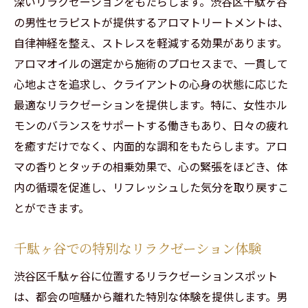
深いリラクゼーションをもたらします。渋谷区千駄ヶ谷
するリラクゼーションの力
の男性セラピストが提供するアロマトリートメントは、
自律神経に働きかけるアロマの効果
自律神経を整え、ストレスを軽減する効果があります。
アロマオイルの選定から施術のプロセスまで、一貫して
女性ホルモンバランスを整えるための香り
心地よさを追求し、クライアントの心身の状態に応じた
選び
最適なリラクゼーションを提供します。特に、女性ホル
アロマトリートメントがもたらす心の安定
モンのバランスをサポートする働きもあり、日々の疲れ
ホルモンバランスをサポートするリラクゼ
を癒すだけでなく、内面的な調和をもたらします。アロ
ーション法
マの香りとタッチの相乗効果で、心の緊張をほどき、体
心地よい香りが体に与えるリズムへの影響
内の循環を促進し、リフレッシュした気分を取り戻すこ
リラクゼーションを通じた健康維持の重要
とができます。
性
都会の喧騒を忘れさせる渋谷区の静かなリラク
千駄ヶ谷での特別なリラクゼーション体験
ゼーション空間
渋谷区千駄ヶ谷に位置するリラクゼーションスポット
静けさを求めるリラクゼーションの選択肢
は、都会の喧騒から離れた特別な体験を提供します。男