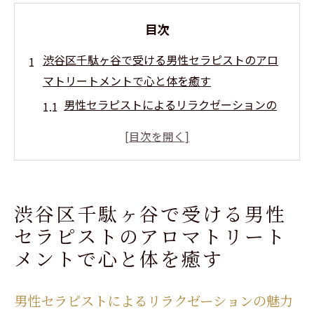
目次
渋谷区千駄ヶ谷で受ける男性セラピストのアロ
マトリートメントで心と体を癒す
男性セラピストによるリラクゼーションの
魅力
アロマトリートメントが心と体に与える影
響
千駄ヶ谷での特別なリラクゼーション体験
渋谷区千駄ヶ谷で受ける男性
心身をリフレッシュするためのアロマオイ
セラピストのアロマトリート
ルの選び方
メントで心と体を癒す
リラクゼーションの効果を高めるためのポ
イント
男性セラピストによるリラクゼーションの魅力
都会の喧騒を忘れる静かなひとときを過ご