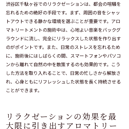
渋谷区千駄ヶ谷でのリラクゼーションは、都会の喧騒を
ント
忘れるための絶好の手段です。まず、周囲の音をシャッ
心と体の調和を促すアロマトリートメント
トアウトできる静かな環境を選ぶことが重要です。アロ
リラクゼーションで得られる心と体のバラ
マトリートメントの施術中は、心地よい音楽をバックグ
ンス効果
ラウンドに流し、完全にリラックスした状態を作り出す
心身のバランスを保つためのリラクゼーシ
のがポイントです。また、日常のストレスを忘れるため
ョン法
に、施術後にはしばらくの間、スマートフォンやパソコ
ンから離れて自然の中を散策するのも効果的です。こう
千駄ヶ谷でのリラクゼーション体験がもた
した方法を取り入れることで、日常の忙しさから解放さ
らす変化
れ、心身ともにリフレッシュした状態を長く持続させる
心と体のバランスを整えるための日常的な
ことができます。
実践
リラクゼーションの効果を最
大限に引き出すアロマトリー