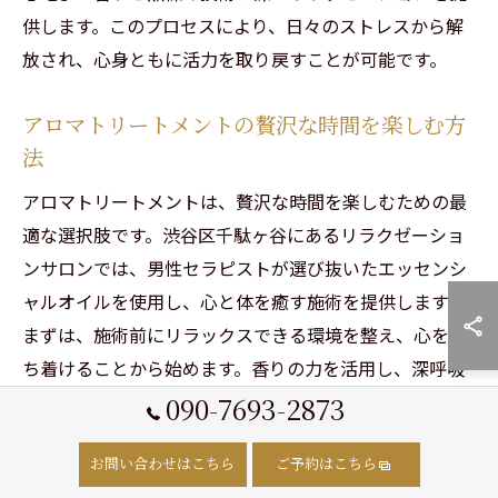
供します。このプロセスにより、日々のストレスから解
放され、心身ともに活力を取り戻すことが可能です。
アロマトリートメントの贅沢な時間を楽しむ方
法
アロマトリートメントは、贅沢な時間を楽しむための最
適な選択肢です。渋谷区千駄ヶ谷にあるリラクゼーショ
ンサロンでは、男性セラピストが選び抜いたエッセンシ
ャルオイルを使用し、心と体を癒す施術を提供します。
まずは、施術前にリラックスできる環境を整え、心を落
ち着けることから始めます。香りの力を活用し、深呼吸
をすることで心身が穏やかになり、施術の効果を最大限
090-7693-2873
に引き出すことが可能です。トリートメント中は、セラ
お問い合わせはこちら
ご予約はこちら
ピストの熟練した手技によるマッサージを心行くまで楽