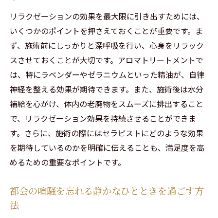
ストレス軽減に役立つアロマトリートメン
リラクゼーションの効果を最大限に引き出すためには、
ト
いくつかのポイントを押さえておくことが重要です。ま
心と体のストレスを解放するための方法
ず、施術前にしっかりと深呼吸を行い、心身をリラック
スさせておくことが大切です。アロマトリートメントで
毎日の生活にリラクゼーションを取り入れ
は、特にラベンダーやゼラニウムといった精油が、自律
るコツ
神経を整える効果が期待できます。また、施術後は水分
ストレスから自由になるためのリラクゼー
補給を心がけ、体内の老廃物をスムーズに排出すること
ション実践法
で、リラクゼーション効果を持続させることができま
日常生活におけるリラクゼーションの効果
す。さらに、施術の際にはセラピストにどのような効果
的な取り入れ方
を期待しているのかを明確に伝えることも、満足度を高
心の健康を保つためにリラクゼーションが
めるための重要なポイントです。
果たす役割
渋谷区千駄ヶ谷で体験するリラクゼーションで
都会の喧騒を忘れる静かなひとときを過ごす方
心と体のバランスを整える
法
千駄ヶ谷でのリラクゼーション選びのポイ