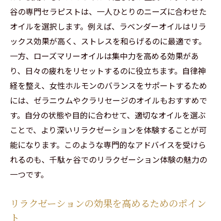
む方法
谷の専門セラピストは、一人ひとりのニーズに合わせた
リフレッシュ効果を高めるための心構え
オイルを選択します。例えば、ラベンダーオイルはリラ
心と体に活力を与えるアロマの選び方
ックス効果が高く、ストレスを和らげるのに最適です。
一方、ローズマリーオイルは集中力を高める効果があ
心地よい香りに包まれたリラクゼーションの驚
り、日々の疲れをリセットするのに役立ちます。自律神
くべき効果
経を整え、女性ホルモンのバランスをサポートするため
香りがもたらす心への癒しのメカニズム
には、ゼラニウムやクラリセージのオイルもおすすめで
アロマトリートメントで感じる香りの変化
す。自分の状態や目的に合わせて、適切なオイルを選ぶ
ストレス軽減に効果的な香りの選び方
ことで、より深いリラクゼーションを体験することが可
香りの力で心と体を癒すプロセス
能になります。このような専門的なアドバイスを受けら
心地よい香りがリラクゼーションに与える
れるのも、千駄ヶ谷でのリラクゼーション体験の魅力の
影響
一つです。
香りによる心理的効果の実例
リラクゼーションの効果を高めるためのポイン
日常のストレスから解放されるためのリラクゼ
ト
ーションの重要性