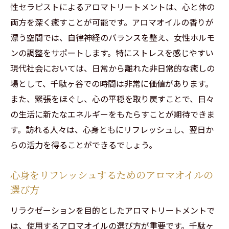
千駄ヶ谷で味わう落ち着いたひととき
性セラピストによるアロマトリートメントは、心と体の
都会にいながら自然を感じるリラクゼーシ
両方を深く癒すことが可能です。アロマオイルの香りが
ョン
漂う空間では、自律神経のバランスを整え、女性ホルモ
心と体を癒すための最適な環境選び
ンの調整をサポートします。特にストレスを感じやすい
現代社会においては、日常から離れた非日常的な癒しの
リラクゼーションに適した静かな場所の見
場として、千駄ヶ谷での時間は非常に価値があります。
つけ方
また、緊張をほぐし、心の平穏を取り戻すことで、日々
心を解放する静かで穏やかな空間の重要性
の生活に新たなエネルギーをもたらすことが期待できま
男性セラピストが提供する贅沢なアロマトリー
す。訪れる人々は、心身ともにリフレッシュし、翌日か
トメントで心身をリフレッシュ
らの活力を得ることができるでしょう。
男性セラピストの手技がもたらす安心感
アロマトリートメントで得られるリフレッ
心身をリフレッシュするためのアロマオイルの
シュ効果
選び方
心身を再生するためのセラピストの役割
リラクゼーションを目的としたアロマトリートメントで
アロマトリートメントの贅沢な時間を楽し
は、使用するアロマオイルの選び方が重要です。千駄ヶ