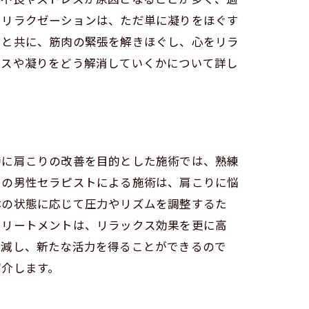
たリラクゼーションは、ただ単に凝りをほぐす
りと共に、筋肉の緊張を解きほぐし、心をリラ
ススメ
レスや凝りをどう解消していくかについて詳し
特に肩こりの改善を目的とした施術では、熟練
での男性セラピストによる施術は、肩こりに悩
体の状態に応じて圧力やリズムを調整するた
トリートメントは、リラックス効果を更に高
ト
軽減し、新たな活力を得ることができるので
紹介します。