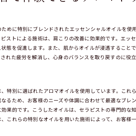
リラクゼーションがもたらす心身の調和
渋谷区での癒しの施術の選び方
のために特別にブレンドされたエッセンシャルオイルを使
心と体に優しいリラクゼーションの効果
ラピストによる施術は、肩こりの改善に効果的です。エッ
定期的なリラクゼーションで得られる健康
ス状態を促進します。また、肌からオイルが浸透すること
リラクゼーションサロンの選び方のポイント
積された疲労を解消し、心身のバランスを取り戻すのに役立
は、特別に選ばれたアロマオイルを使用しています。これ
異なるため、お客様のニーズや体調に合わせて最適なブレ
に効果的です。こうしたオイルは、セラピストの専門的な
は、これらの特別なオイルを用いた施術によって、お客様