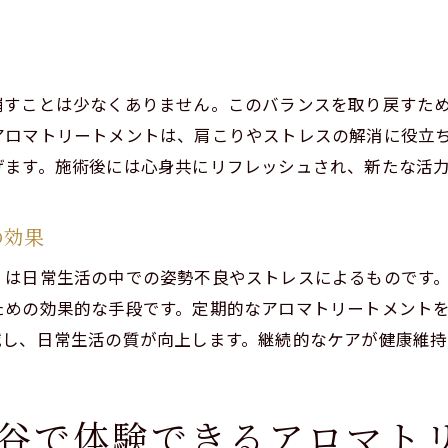
香りと手技の相乗効果
心身の調和を取り戻す施術
リラクゼーションとアロマの関係
崩すことは少なくありません。このバランスを取り戻すた
体験者の声から見る施術の効果
アロマトリートメントは、肩こりやストレスの解消に役立
げます。施術後には心身共にリフレッシュされ、新たな活
り改善に挑戦渋谷区の男性セラピストによるリラクゼーシ
肩こりの原因とその解決策
の効果
男性セラピストの手技が肩こりに効く理由
肩こり解消のためのケアプラン
くは日常生活の中での姿勢不良やストレスによるものです
渋谷区でのリラクゼーションの体験談
ための効果的な手段です。定期的なアロマトリートメント
減し、日常生活の質が向上します。継続的なケアが健康維持
肩こり改善のための日々の習慣
リラクゼーション施術後のセルフケア方法
区千駄ヶ谷で心身のバランスを取り戻すリラクゼーション
谷で体験できるアロマト
心身のバランスを崩す原因