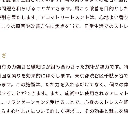
施術後のリラックス感の持続
の問題を和らげることができます。肩こり改善を目的とし
アロマトリートメントの歴史とその進化
役割を果たします。アロマトリートメントは、心地よい香
回復に効果抜群男性セラピストによるリラクゼーションの
肩こりの原因や改善方法に焦点を当て、日常生活でのスト
日々の疲労を解消する方法
男性セラピストならではのアプローチ
リラクゼーションの持続的な効果
よさ
疲労回復のためのおすすめ施術
特有の力強さと繊細さが組み合わさった施術が魅力です。
心と体のリセットの重要性
頑固な凝りを効果的にほぐします。東京都渋谷区千駄ヶ谷
リラクゼーションを生活に取り入れる方法
います。この施術は、ただ力を入れるだけでなく、個々の
感することができます。また、施術中に使用されるアロマ
人の疲れを癒す渋谷区千駄ヶ谷のリラクゼーションスポッ
す。リラクゼーションを受けることで、心身のストレスを
都会の喧騒を忘れるリラクゼーションの場所
たらす心地よさについて詳しく探求し、その効果と魅力を
千駄ヶ谷での癒しの時間の過ごし方
リラクゼーションスポットの選び方のポイント