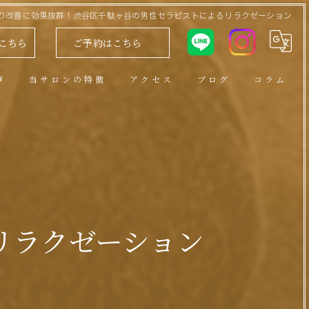
り改善に効果抜群！渋谷区千駄ヶ谷の男性セラピストによるリラクゼーション
こちら
ご予約はこちら
声
当サロンの特徴
アクセス
ブログ
コラム
アロマトリートメント
男性セラピスト
ヘッドスパ
小顔
リラクゼーション
リンパ