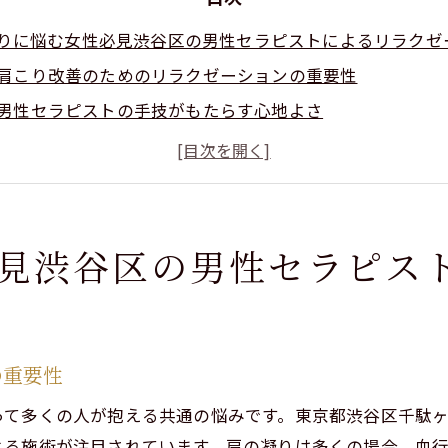
りに悩む女性必見渋谷区の男性セラピストによるリラクゼ
肩こり改善のためのリラクゼーションの重要性
男性セラピストの手技がもたらす心地よさ
渋谷区でのリラクゼーションの選び方
アロマトリートメントでの肩こりケア法
心身のバランスを取り戻す秘訣
肩こりを解消するための定期的な施術の効果
見渋谷区の男性セラピス
都渋谷区千駄ヶ谷で体験できるアロマトリートメントの魅
アロマトリートメントの特徴と効果
千駄ヶ谷の特別なアロマオイルの選択
の重要性
心身を癒す香りのパワー
って多くの人が抱える共通の悩みです。東京都渋谷区千駄
リラクゼーションにおけるアロマの役割
よる施術が注目されています。肩の凝りは多くの場合、血