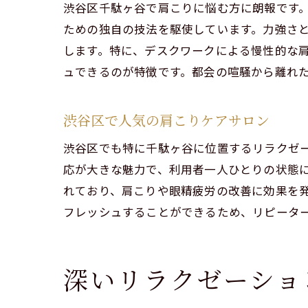
渋谷区千駄ヶ谷で肩こりに悩む方に朗報です
渋谷
ための独自の技法を駆使しています。力強さ
施術
します。特に、デスクワークによる慢性的な
男性
ュできるのが特徴です。都会の喧騒から離れ
スト
静かな空
渋谷区で人気の肩こりケアサロン
静寂
渋谷区でも特に千駄ヶ谷に位置するリラクゼ
心身
応が大きな魅力で、利用者一人ひとりの状態
男性
れており、肩こりや眼精疲労の改善に効果を
都会
フレッシュすることができるため、リピータ
リラ
渋谷
深いリラクゼーショ
渋谷区千
千駄