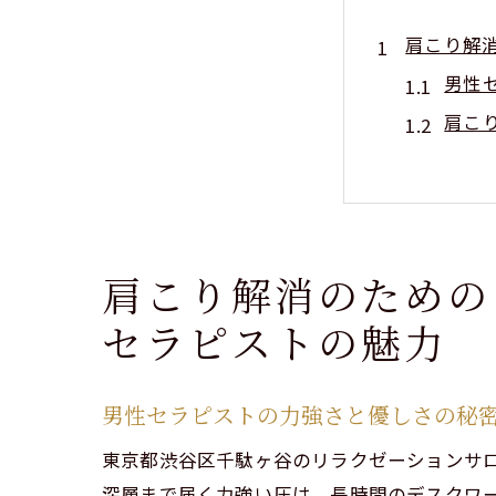
肩こり解
男性
肩こ
千駄
男性
リラ
渋谷
肩こり解消のための
深いリラ
セラピストの魅力
都会
心身
男性セラピストの力強さと優しさの秘
深い
東京都渋谷区千駄ヶ谷のリラクゼーションサ
静寂
深層まで届く力強い圧は、長時間のデスクワ