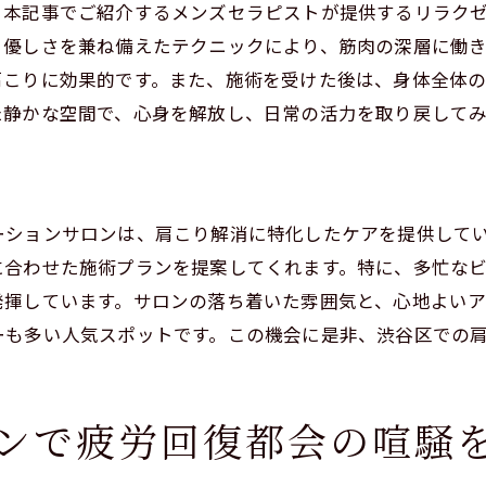
。本記事でご紹介するメンズセラピストが提供するリラク
区でのストレスフリーなひととき
と優しさを兼ね備えたテクニックにより、筋肉の深層に働
で心を解放する瞬間
肩こりに効果的です。また、施術を受けた後は、身体全体
セラピストの特別なリラクゼーション
た静かな空間で、心身を解放し、日常の活力を取り戻して
レスを吹き飛ばすリラクゼーションメニュー
間でのリラクゼーション心身をリフレッシュする秘訣
の中で受けるリラクゼーションの効果
ーションサロンは、肩こり解消に特化したケアを提供して
をリフレッシュするための環境づくり
に合わせた施術プランを提案してくれます。特に、多忙なビ
セラピストが提供する静かな癒しの時間
発揮しています。サロンの落ち着いた雰囲気と、心地よい
の喧騒から離れてリラクゼーション
ーも多い人気スポットです。この機会に是非、渋谷区での
クゼーションで得られる深い安らぎ
区での至福のリラクゼーション体験
ンで疲労回復都会の喧騒
駄ヶ谷で体験する至福のリラクゼーション
ヶ谷での究極のリラクゼーション