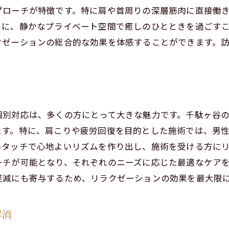
さと繊細さが融合した施術
プローチが特徴です。特に肩や首周りの深層筋肉に直接働
もに、静かなプライベート空間で癒しのひとときを過ごす
る人を虜にするリラクゼーション
クゼーションの総合的な効果を体感することができます。
セラピストがもたらす感動の施術
リートメントで末端冷え性改善渋谷区千駄ヶ谷のおすすめ
マトリートメントの魅力と効能
冷え性に効くアロマの選び方
個別対応は、多くの方にとって大きな魅力です。千駄ヶ谷
区で体験するアロマトリートメント
ます。特に、肩こりや疲労回復を目的とした施術では、男
セラピストによる心温まる施術
ご予約はこちらから
ご予約はこちらから
いタッチで心地よいリズムを作り出し、施術を受ける方に
性改善に特化したリラクゼーション
ーチが可能となり、それぞれのニーズに応じた最適なケア
ヶ谷の隠れ家アロマサロン
軽減にも寄与するため、リラクゼーションの効果を最大限
トレスを解消男性セラピストの力強い施術
セラピストが提供するストレス解消法
解消
の喧騒を忘れる力強い手技