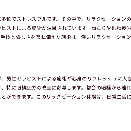
力
セラピストによる至福の施術
に多忙でストレスフルです。その中で、リラクゼーション
区の隠れ家で得る至福のひととき
ラピストによる施術が注目されています。肩こりや眼精疲
クゼーションがもたらす深い安らぎ
い手技と優しさを兼ね備えた施術は、深いリラクゼーショ
のストレスから解放される瞬間
のリラクゼーションで心身を癒す
ト
は、男性セラピストによる施術が心身のリフレッシュに大
で、特に眼精疲労の改善に寄与します。都会の喧騒から離
ことができます。このリラクゼーション体験は、日常生活