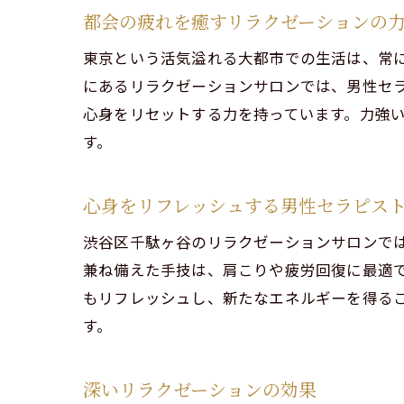
都会の疲れを癒すリラクゼーションの
男性
東京という活気溢れる大都市での生活は、常
渋谷
にあるリラクゼーションサロンでは、男性セ
リラ
心身をリセットする力を持っています。力強
都会
す。
究極
心身をリフレッシュする男性セラピス
渋谷区千駄ヶ谷のリラクゼーションサロンで
兼ね備えた手技は、肩こりや疲労回復に最適
もリフレッシュし、新たなエネルギーを得る
す。
深いリラクゼーションの効果