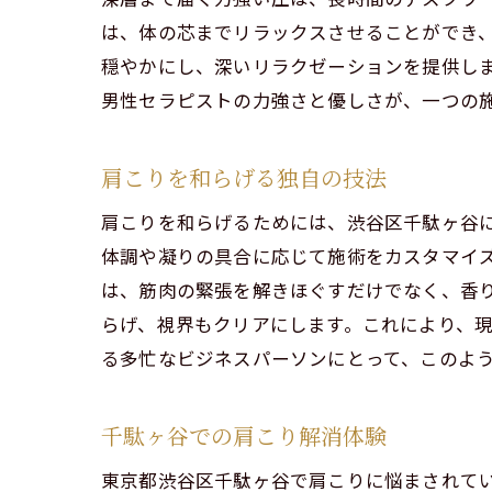
渋谷
は、体の芯までリラックスさせることができ
都会
穏やかにし、深いリラクゼーションを提供し
眼精疲労
男性セラピストの力強さと優しさが、一つの
眼精
渋谷
肩こりを和らげる独自の技法
目の
肩こりを和らげるためには、渋谷区千駄ヶ谷
男性
体調や凝りの具合に応じて施術をカスタマイ
リラ
は、筋肉の緊張を解きほぐすだけでなく、香
千駄
らげ、視界もクリアにします。これにより、
る多忙なビジネスパーソンにとって、このよ
男性セラ
男性
千駄ヶ谷での肩こり解消体験
リラ
渋谷
東京都渋谷区千駄ヶ谷で肩こりに悩まされて