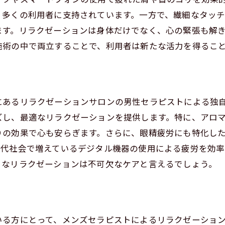
区の隠れ家サロンでの癒し
、多くの利用者に支持されています。一方で、繊細なタッ
のストレスを忘れるためのリラクゼーション
ます。リラクゼーションは身体だけでなく、心の緊張も解
に効果絶大渋谷区の隠れ家サロンで心と体を癒す
施術の中で両立することで、利用者は新たな活力を得るこ
疲労に効く特別な手技
区で体験できる眼精疲労ケア
疲れを癒すリラクゼーション
にあるリラクゼーションサロンの男性セラピストによる独
セラピストによる眼精疲労回復法
ズし、最適なリラクゼーションを提供します。特に、アロ
クゼーションで視界をクリアに
りの効果で心も安らぎます。さらに、眼精疲労にも特化し
ヶ谷での眼精疲労特化サロン
現代社会で増えているデジタル機器の使用による疲労を効率
うなリラクゼーションは不可欠なケアと言えるでしょう。
ピストによる特別なリラクゼーション感動の手技
セラピストのこだわりの手技
クゼーションで心身のバランスを整える
区で体験できる特別な癒し
いる方にとって、メンズセラピストによるリラクゼーショ