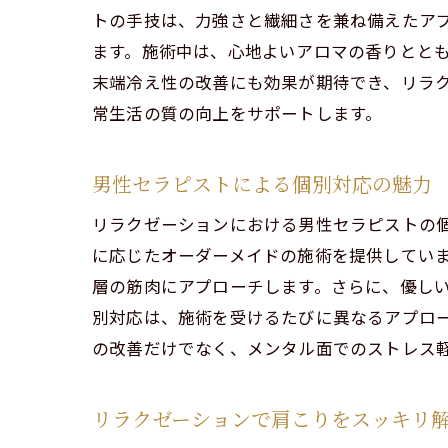
力強
トの手技は、力強さと繊細さを兼ね備えたア
ます。施術中は、心地よいアロマの香りとと
訪れ
末端冷え性の改善にも効果が期待でき、リラ
男性
常生活の質の向上をサポートします。
アロマト
アロ
男性セラピストによる個別対応の魅力
末端
リラクゼーションにおける男性セラピストの
渋谷
に応じたオーダーメイドの施術を提供してい
男性
層の筋肉にアプローチします。さらに、優し
冷え
別対応は、施術を受けるたびに異なるアプロ
千駄
の改善だけでなく、メンタル面でのストレス
都会のス
男性
リラクゼーションで肩こりをスッキリ
都会