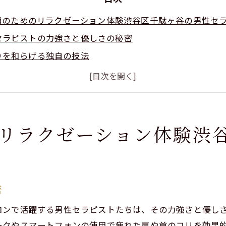
消のためのリラクゼーション体験渋谷区千駄ヶ谷の男性セ
セラピストの力強さと優しさの秘密
りを和らげる独自の技法
ヶ谷での肩こり解消体験
セラピストによる個別対応の魅力
クゼーションで肩こりをスッキリ解消
区で人気の肩こりケアサロン
リラクゼーション体験渋
クゼーションで疲労回復都会の喧騒を忘れる瞬間
の疲れを癒すリラクゼーションの力
をリフレッシュする男性セラピスト
密
リラクゼーションの効果
ロンで活躍する男性セラピストたちは、その力強さと優し
の中でのリラクゼーション体験
ークやスマートフォンの使用で疲れた肩や首のコリを効果