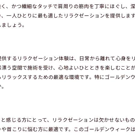
常から解放されるリラクゼーション体験
強く、かつ繊細なタッチで肩周りの筋肉を丁寧にほぐし、
り、一人ひとりに最も適したリラクゼーションを提供しま
の軽さを実感するための施術
しましょう。
谷で肩こりに効くリラクゼーションを
のリラクゼーションサロン男性セラピストの魅力とは
性セラピストが提供する新しい癒し
提供するリラクゼーション体験は、日常から離れて心身を
細な手技での心身のリフレッシュ
感漂う空間で施術を受け、心地よいひとときを楽しむこと
内では味わえない特別な施術
らリラックスするための最適な環境です。特にゴールデン
谷でリピーターが続出する理由
ご予約はこちらから
ご予約はこちらから
か。
性セラピストによる個別対応の魅力
待を超えるリラクゼーション体験
デンウィークにぴったり男性セラピストによる渋谷のリラ
ると感じる方にとって、リラクゼーションは欠かせないも
休中に訪れたい渋谷の癒しスポット
や首こりに悩む方に最適です。このゴールデンウィークは、t
性セラピストが叶える贅沢な時間