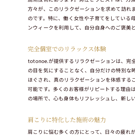
ス
方々が、このリラクゼーションを求めて訪れ
渋
のです。特に、働く女性や子育てをしている
ゴール
ンウィークを利用して、自分自身へのご褒美
ゴ
特
完全個室でのリラックス体験
心
totonoe.が提供するリラクゼーション
渋
の目を気にすることなく、自分だけの特別な
施
ほぐされ、真のリラクゼーションを体感する
ゴ
可能です。多くのお客様がリピートする理由
の場所で、心も身体もリフレッシュし、新し
肩こり
肩
肩こりに特化した施術の魅力
セ
肩
肩こりに悩む多くの方にとって、日々の疲れ