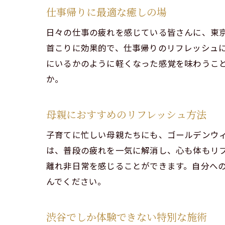
仕事帰りに最適な癒しの場
癒
日々の仕事の疲れを感じている皆さんに、東
個
首こりに効果的で、仕事帰りのリフレッシュに最
男
にいるかのように軽くなった感覚を味わうこ
施
か。
渋
母親におすすめのリフレッシュ方法
子育てに忙しい母親たちにも、ゴールデンウ
は、普段の疲れを一気に解消し、心も体もリフ
離れ非日常を感じることができます。自分へ
んでください。
渋谷でしか体験できない特別な施術