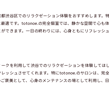
しの空間で心も体もリフレッシュ
京都渋谷区でのリラクゼーション体験をおすすめします。
室で味わうプライベートな時間
適です。totonoe.の完全個室では、静かな空間で心
性セラピストの技術に触れる
とができます。一日の終わりには、心身ともにリフレッシ
術後の心地よさを体感
谷の癒しスポットで贅沢なひととき
ィークを利用して渋谷でのリラクゼーションを体験してほ
レッシュさせてくれます。特にtotonoe.のサロンは、
のご褒美として、心身のメンテナンスの場として利用し、