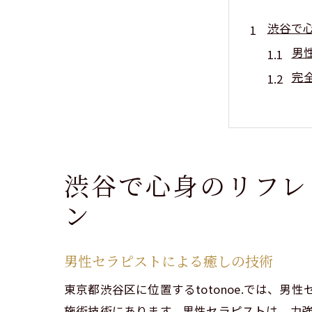
渋谷で
男
完
肩
渋
心
リ
渋谷で心身のリフレ
働く女
ン
仕
母
男性セラピストによる癒しの技術
渋
東京都渋谷区に位置するtotonoe.では
心
施術技術にあります。男性セラピストは、力