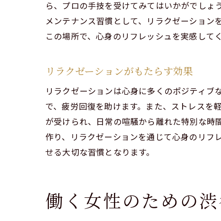
ら、プロの手技を受けてみてはいかがでしょ
ゴ
メンテナンス習慣として、リラクゼーション
非
この場所で、心身のリフレッシュを実感して
心
渋
リラクゼーションがもたらす効果
リラク
リラクゼーションは心身に多くのポジティブ
最
で、疲労回復を助けます。また、ストレスを軽減
渋
が受けられ、日常の喧騒から離れた特別な時
男
作り、リラクゼーションを通じて心身のリフ
特
せる大切な習慣となります。
渋
次
働く女性のための渋
特別な
渋