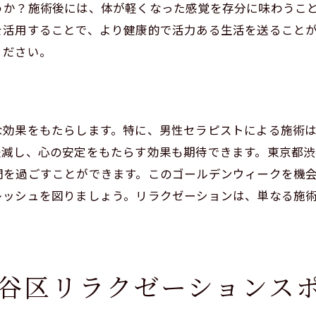
うか？施術後には、体が軽くなった感覚を存分に味わうこ
ールデンウィークを特別な体験に
を活用することで、より健康的で活力ある生活を送ること
日常を感じるリラクゼーション
ください。
身をリセットするための施術
谷で過ごすリフレッシュのひととき
ゼーションの新スタンダード渋谷の男性セラピスト
な効果をもたらします。特に、男性セラピストによる施術
新のリラクゼーショントレンド
し、心の安定をもたらす効果も期待できます。東京都渋谷区
谷で体験する新しい癒しの形
間を過ごすことができます。このゴールデンウィークを機
性セラピストが拓く新たなスタイル
レッシュを図りましょう。リラクゼーションは、単なる施
別なリラクゼーションの魅力
谷でしか味わえない至福の時間
世代のリラクゼーション体験
谷区リラクゼーションス
癒しのひととき渋谷区で男性セラピストの施術を体験
谷でしか体験できない特別な施術