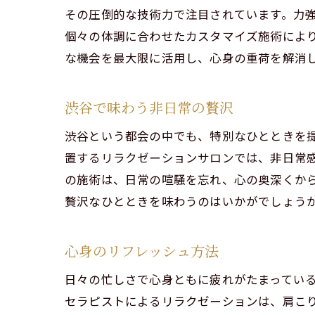
日
その圧倒的な技術力で注目されています。力
個々の体調に合わせたカスタマイズ施術によ
肩
な機会を最大限に活用し、心身の重荷を解消
渋
渋谷区
渋谷で味わう非日常の贅沢
男
渋谷という都会の中でも、特別なひとときを
繊
置するリラクゼーションサロンでは、非日常
都
の施術は、日常の喧騒を忘れ、心の奥深くか
渋
贅沢なひとときを味わうのはいかがでしょう
男
期
心身のリフレッシュ方法
ゴール
日々の忙しさで心身ともに疲れがたまってい
連
セラピストによるリラクゼーションは、肩こり
男