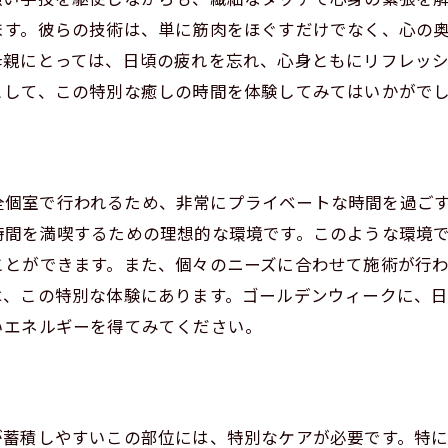
トレス解消のためのリラックス法
ます。彼らの技術は、単に筋肉をほぐすだけでなく、心の
谷の隠れ家的リラクゼーションスポット
母親にとっては、日頃の疲れを忘れ、心身ともにリフレッ
デンウィークの癒し渋谷の男性セラピストが提供する特別
として、この特別な癒しの時間を体験してみてはいかがで
ールデンウィークにしかできない贅沢体験
別な時間を演出するセラピストの技
地よい空間での究極のリラクゼーション
は、完全個室で行われるため、非常にプライベートな時間を過
谷で過ごす極上のひととき
時間を満喫するための理想的な環境です。このような環境
術後のスッキリ感を味わう
ことができます。また、個々のニーズに合わせて施術が行
ールデンウィークを最高の癒しの時間に
は、この特別な体験にあります。ゴールデンウィークに、
いエネルギーを得てみてください。
にお悩みの方へ渋谷のリラクゼーションで軽くなる体感
こりを解消するための施術法
ラピストが教えるセルフケアのコツ
こり改善に特化したメニューの紹介
が蓄積しやすいこの部位には、特別なケアが必要です。特