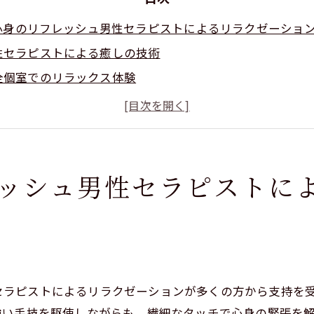
心身のリフレッシュ男性セラピストによるリラクゼーショ
性セラピストによる癒しの技術
全個室でのリラックス体験
こりに特化した施術の魅力
谷で味わう非日常の贅沢
身のリフレッシュ方法
ラクゼーションがもたらす効果
ッシュ男性セラピストに
性のための渋谷区リラクゼーションスポット
事帰りに最適な癒しの場
親におすすめのリフレッシュ方法
谷でしか体験できない特別な施術
、男性セラピストによるリラクゼーションが多くの方から支持
も体も軽くなるリラクゼーション
強い手技を駆使しながらも、繊細なタッチで心身の緊張を