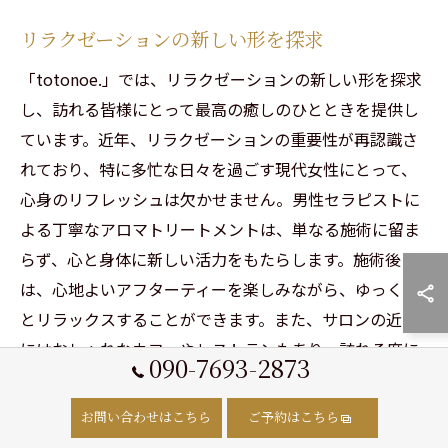
リラクゼーションの新しい形を探求
「totonoe.」では、リラクゼーションの新しい形を探求
し、訪れる皆様にとって最高の癒しのひとときを提供し
ています。近年、リラクゼーションの重要性が再認識さ
れており、特に多忙な日々を過ごす現代女性にとって、
心身のリフレッシュは欠かせません。男性セラピストに
よる丁寧なアロマトリートメントは、単なる施術に留ま
らず、心と身体に新しい活力をもたらします。施術後に
は、心地よいアフターティーを楽しみながら、ゆっくり
とリラックスすることができます。また、サロンの近隣
にはおしゃれなカフェやレストランもあり、訪れる度に
090-7693-2873
新たな魅力を発見することができるでしょう。リラクゼ
ーションの新しい形を体験し、心身の健康を次のステー
お問い合わせはこちら
ご予約はこちら
ジへと導いてみてください。次回の訪問を心待ちにしつ