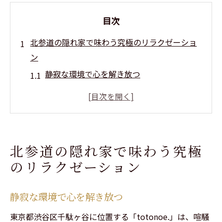
目次
北参道の隠れ家で味わう究極のリラクゼーショ
ン
静寂な環境で心を解き放つ
完全予約制で安心のプライベート空間
アロマの香りで心のリセットを
癒しの音楽で深いリラクゼーション体験
北参道ならではの落ち着いた雰囲気
北参道の隠れ家で味わう究極
都会の喧騒を忘れる至福のひととき
のリラクゼーション
男性セラピストの施術で肩こりを解消しよう
専門知識を活かした効果的なアプローチ
静寂な環境で心を解き放つ
肩こりに特化した独自の技術
東京都渋谷区千駄ヶ谷に位置する「totonoe.」は、喧騒