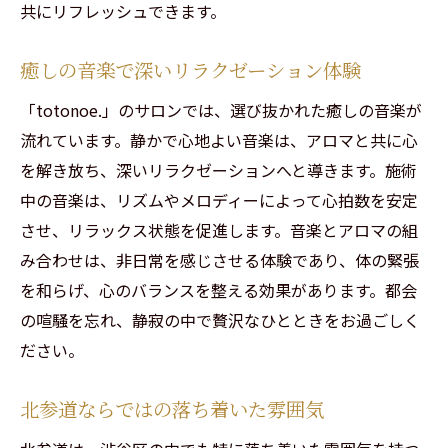
共にリフレッシュできます。
千駄ヶ谷のtotonoe.で深いリラクゼーションを
アクセス抜群の立地条件
癒しの音楽で深いリラクゼーション体験
地域密着型のアットホームな雰囲気
「totonoe.」のサロンでは、選び抜かれた癒しの音楽が
口コミで話題の人気サロン
流れています。静かで心地よい音楽は、アロマと共に心
totonoe.の歴史とこだわり
を解き放ち、深いリラクゼーションへと導きます。施術
施術と共に楽しむ北参道の魅力
中の音楽は、リズムやメロディーによって心拍数を安定
地域の魅力と共に体験するリラクゼーショ
させ、リラックス状態を促進します。音楽とアロマの組
ン
み合わせは、非日常を感じさせる体験であり、体の緊張
肩こりや首こりに効く男性セラピストのケア
を和らげ、心のバランスを整える効果があります。都会
の喧騒を忘れ、静寂の中で贅沢なひとときをお過ごしく
深い圧でコリを徹底的にほぐす
ださい。
首こり解消に特化した施術テクニック
施術後の変化を感じるポイント
北参道ならではの落ち着いた雰囲気
男性セラピストの安心感と信頼