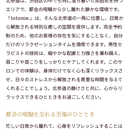
北参道は、渋谷区の中でも特に落ち着いた雰囲気を持つ
施術中のリラックス体験を提供
エリアで、都会の喧騒から少し離れた静かな環境です。
肩こり・首こりの根本原因を知る
「totonoe.」は、そんな北参道の一角に位置し、日常か
都会のオアシス、北参道のサロンでリフレッシ
ら解放される特別な癒しの空間を提供します。完全予約
ュ
制のため、他のお客様の存在を気にすることなく、自分
都会の中に佇む癒しの空間
だけのリラクゼーションタイムを満喫できます。男性セ
カフェ巡りと合わせて楽しむリラクゼーシ
ラピストの技術は、細やかな配慮と力強さを兼ね備え、
ョン
肩こりや首こりをしっかりとケアしてくれます。このサ
ロンでの体験は、身体だけでなく心も深くリラックスさ
ストレスフリーな環境で心を癒す
せ、日々のストレスから解放される貴重な時間を与えて
施術前後のおすすめ散策コース
くれることでしょう。北参道の静けさと共に、心からリ
都会の中での非日常を感じる時間
ラックスできるひとときをお過ごしください。
リラクゼーション後のおしゃれな過ごし方
都会の喧騒を忘れる至福のひととき
忙しい日常から離れて、心身をリフレッシュすることは