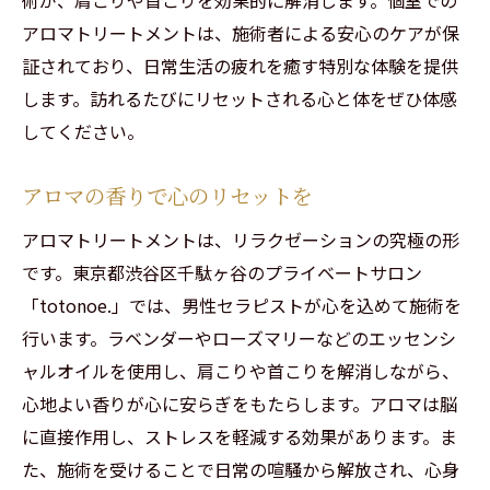
忙しい日常から解放される瞬間
アロマトリートメントは、施術者による安心のケアが保
証されており、日常生活の疲れを癒す特別な体験を提供
リラクゼーションがもたらす健康効果
します。訪れるたびにリセットされる心と体をぜひ体感
心身のリフレッシュに最適な時間
してください。
贅沢な癒しを提供するプライベートサロン
疲労回復に役立つ施術メニュー
アロマの香りで心のリセットを
自分へのご褒美としてのリラクゼーション
アロマトリートメントは、リラクゼーションの究極の形
プライベートサロンで心身を癒す特別な体験
です。東京都渋谷区千駄ヶ谷のプライベートサロン
完全個室で体験する至福のひととき
「totonoe.」では、男性セラピストが心を込めて施術を
特別なスキンケアで肌もリフレッシュ
行います。ラベンダーやローズマリーなどのエッセンシ
カスタマイズ可能な施術コース
ャルオイルを使用し、肩こりや首こりを解消しながら、
施術後のアフターティーでリラックス
心地よい香りが心に安らぎをもたらします。アロマは脳
に直接作用し、ストレスを軽減する効果があります。ま
心と身体の調和を取り戻す時間
た、施術を受けることで日常の喧騒から解放され、心身
リラクゼーションの新しい形を探求