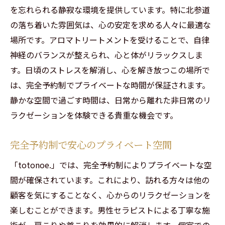
男性セラピストならではの力強い施術
を忘れられる静寂な環境を提供しています。特に北参道
肩こりが慢性化する原因を知る
の落ち着いた雰囲気は、心の安定を求める人々に最適な
施術後のセルフケアアドバイス
場所です。アロマトリートメントを受けることで、自律
神経のバランスが整えられ、心と体がリラックスしま
お客様の声から見る施術効果
す。日頃のストレスを解消し、心を解き放つこの場所で
totonoe.で非日常を体験するアロマトリートメ
は、完全予約制でプライベートな時間が保証されます。
ント
静かな空間で過ごす時間は、日常から離れた非日常のリ
選べるアロマオイルで自分に合った癒しを
ラクゼーションを体験できる貴重な機会です。
アロマトリートメントの効果と魅力
五感を刺激する至福の時間
完全予約制で安心のプライベート空間
心と身体のバランスを整える施術
「totonoe.」では、完全予約制によりプライベートな空
トリートメントで得られるリラクゼーショ
間が確保されています。これにより、訪れる方々は他の
ン効果
顧客を気にすることなく、心からのリラクゼーションを
施術前後のカウンセリングで満足度アップ
楽しむことができます。男性セラピストによる丁寧な施
日々の疲れをリセットする贅沢な時間
術が、肩こりや首こりを効果的に解消します。個室での