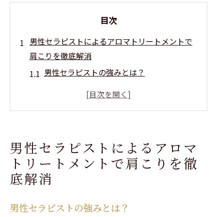
目次
男性セラピストによるアロマトリートメントで
肩こりを徹底解消
男性セラピストの強みとは？
肩こり解消に効くアロマオイルの選び方
施術前に知っておきたい肩こりのメカニズ
ム
男性セラピストが提供する安心の施術環境
男性セラピストによるアロマ
肩こりがもたらす日常生活への影響とその
トリートメントで肩こりを徹
対策
底解消
体験者の声：男性セラピストのアロマトリ
ートメント効果
男性セラピストの強みとは？
北参道で完全個室の贅沢なアロマトリートメン