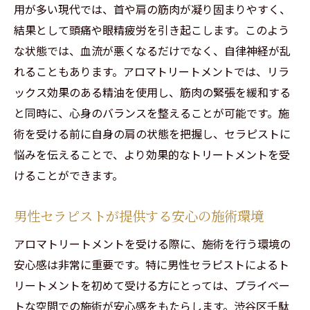
用が多い現代では、首や肩の筋肉が凝り固まりやすく、
リラクゼーションで視界も心もクリアに
結果として頭痛や眼精疲労を引き起こします。このよう
子育て中の母親必見！代々木で心身を癒すアロ
な状態では、血流が悪くなるだけでなく、自律神経が乱
マトリートメント
れることもあります。アロマトリートメントでは、リラ
母親のリラクゼーションタイムの重要性
ックス効果のある精油を使用し、筋肉の緊張を緩和する
代々木サロンが提供する子育てママ向け施
と同時に、心身のバランスを整えることが可能です。施
術
術を受ける前に自身の肩の状態を把握し、セラピストに
子育て中のストレス解消に役立つアロマオ
悩みを伝えることで、より効果的なトリートメントを受
イル
けることができます。
親子で訪れることができるサロン
男性セラピストが提供する安心の施術環境
施術後の効果的なリラックス法
忙しいママにぴったりな短時間疲労回復プ
アロマトリートメントを受ける際に、施術を行う環境の
ラン
安心感は非常に重要です。特に男性セラピストによるト
初めてでも安心！男性セラピストのアロマトリ
リートメントを初めて受ける方にとっては、プライベー
ートメント
トな空間での施術が安心感をもたらします。渋谷区千駄