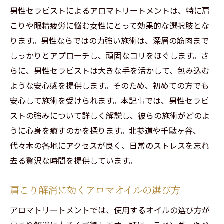
男性セラピストによるアロマトリートメントは、特に肩
ト体験
こりや眼精疲労に悩む女性にとって効果的な選択肢とな
個室サロンの利点—プライバシーと安心感
ります。男性ならではの力強い施術は、深層の筋肉まで
北参道の静かな環境で心身を癒す
しっかりとアプローチし、頑固なコリをほぐします。さ
個室で施術を受ける際の注意点とマナー
らに、男性セラピストは大きな手を活かして、包み込む
完全予約制のメリットと利用方法
ような安心感を提供します。そのため、初めての方でも
贅沢な時間を演出するアロマトリートメン
安心して施術を受けられます。本記事では、男性セラピ
トの流れ
ストの強みについて詳しく解説し、彼らの施術がどのよ
アロマトリートメントがもたらす癒しの効
うに心身を癒すのかを探ります。北参道や千駄ヶ谷、
果
代々木の各地にアクセスが良く、日常のストレスを忘れ
去る贅沢な時間を提供しています。
働く女性におすすめ！千駄ヶ谷のアロマトリー
トメントサロン
肩こり解消に効くアロマオイルの選び方
仕事のストレスを和らげるアロマの力
アロマトリートメントでは、使用するオイルの選び方が
千駄ヶ谷サロンのアクセスの良さと利便性