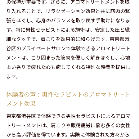
の保持が重要です。さらに、アロマトリートメントを取
介
り入れることで、リラクゼーション効果と共に筋肉の緊
サロンが提供する特別なリラクゼーション
張をほぐし、心身のバランスを取り戻す手助けになりま
メニュー
す。特に男性セラピストによる施術は、安定した圧と繊
継続的な施術で得られる健康効果
細なタッチで、肩こりを効果的に和らげます。東京都渋
口コミで人気の理由とその魅力
谷区のプライベートサロンで体験できるアロマトリート
完全個室でリラックス！千駄ヶ谷のアロマトリ
メントは、こり固まった筋肉を優しく解きほぐし、心地
ートメントサロン
よい香りで疲れた心も癒してくれる特別な時間を提供し
完全個室で得られるプライベートな癒しの
ます。
空間
千駄ヶ谷サロンのこだわりのインテリア
体験者の声：男性セラピストのアロマトリート
メント効果
リラックスできる施術環境の重要性
サロンの施術メニューとその特徴
東京都渋谷区で体験できる男性セラピストによるアロマ
アロマトリートメントによる心身のリセッ
トリートメントは、肩こりや眼精疲労に悩む多くの女性
ト方法
から高い評価を得ています。実際に体験された方々から