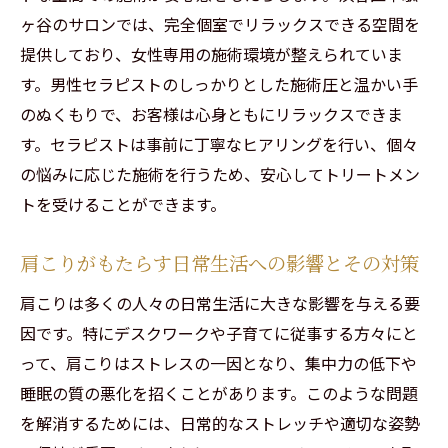
ヶ谷のサロンでは、完全個室でリラックスできる空間を
初めての方に向けた安心の施術ガイド
提供しており、女性専用の施術環境が整えられていま
男性セラピストの選び方と信頼性の見極め
す。男性セラピストのしっかりとした施術圧と温かい手
方
のぬくもりで、お客様は心身ともにリラックスできま
不安を解消するための事前カウンセリング
す。セラピストは事前に丁寧なヒアリングを行い、個々
の重要性
の悩みに応じた施術を行うため、安心してトリートメン
施術前後のケア方法で効果を最大化
トを受けることができます。
初回限定のお得なプラン紹介
施術体験談で安心感を得る
肩こりがもたらす日常生活への影響とその対策
肩こりと首こりを解消する北参道の秘密のリラ
肩こりは多くの人々の日常生活に大きな影響を与える要
クゼーションスポット
因です。特にデスクワークや子育てに従事する方々にと
肩こりと首こりの違いを理解する
って、肩こりはストレスの一因となり、集中力の低下や
北参道の隠れ家サロンでのリラックス方法
睡眠の質の悪化を招くことがあります。このような問題
を解消するためには、日常的なストレッチや適切な姿勢
効果的なアロマトリートメントプランの紹