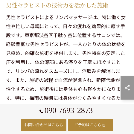
男性セラピストの技術力を活かした施術
男性セラピストによるリンパマッサージは、特に働く女
性や忙しい母親にとって、日々の疲れを効果的に癒す手
段です。東京都渋谷区千駄ヶ谷に位置するサロンでは、
経験豊富な男性セラピストが、一人ひとりの体の状態を
見極め、的確な施術を提供します。男性特有の安定した
圧を利用し、体の深部にある滞りを丁寧にほぐすこと
で、リンパの流れをスムーズにし、浮腫みを解消しま
す。また、施術の過程で血流が促進され、新陳代謝が活
性化するため、施術後には身体も心も軽やかになりま
す。特に、梅雨の時期には身体がむくみやすくなるた
め、定期的なケアが重要です。サロンは北参道駅や代々
090-7693-2873
木駅からもアクセスが良く、仕事帰りにも立ち寄りやす
い立地です。完全個室のプライベート空間で、安心して
お問い合わせはこちら
ご予約はこちら
リラックスできる時間をお過ごしください。