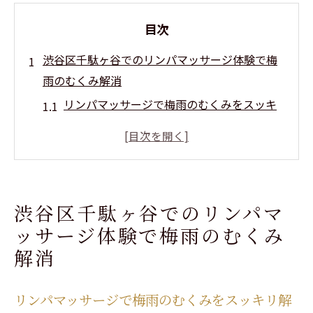
目次
渋谷区千駄ヶ谷でのリンパマッサージ体験で梅
雨のむくみ解消
リンパマッサージで梅雨のむくみをスッキ
リ解消
千駄ヶ谷で体験するリラクゼーションの効
果
男性セラピストによる安心の施術体験
渋谷区千駄ヶ谷でのリンパマ
完全プライベートサロンでの特別な時間
ッサージ体験で梅雨のむくみ
首肩こりを軽減するリンパケアのポイント
解消
働く女性におすすめのリフレッシュ方法
リンパマッサージを受けるなら！千駄ヶ谷のお
リンパマッサージで梅雨のむくみをスッキリ解
すすめサロン