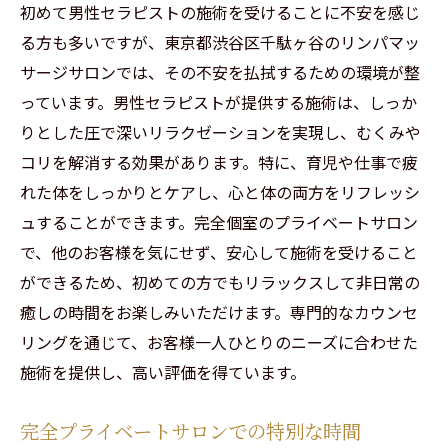
千駄ヶ谷のサロンで体験する深い癒し
初めて男性セラピストの施術を受けることに不安を感じ
男性セラピストの技術力を活かした施術
る方も多いですが、東京都渋谷区千駄ヶ谷のリンパマッ
日常の疲れをリセットする方法
サージサロンでは、その不安を払拭するための環境が整
っています。男性セラピストが提供する施術は、しっか
首や肩のこりを改善するケア
りとした圧で深いリラクゼーションを実現し、むくみや
安心して受けられる完全個室の利点
コリを解消する効果があります。特に、育児や仕事で疲
梅雨のむくみを解消！千駄ヶ谷の隠れ家サロン
れた体をしっかりとケアし、心と体の両方をリフレッシ
でリンパケア
ュすることができます。完全個室のプライベートサロン
千駄ヶ谷で隠れ家的サロンを見つける
で、他のお客様を気にせず、安心して施術を受けること
むくみをスッキリ解消するリンパマッサー
ができるため、初めての方でもリラックスして非日常の
ジ
癒しの時間をお楽しみいただけます。専門的なカウンセ
男性セラピストの優しい施術
リングを通じて、お客様一人ひとりのニーズに合わせた
プライベートサロンでの特別なケア
施術を提供し、高い評価を得ています。
梅雨の時期におすすめのリラクゼーション
完全プライベートサロンでの特別な時間
リピーター続出の施術内容を紹介