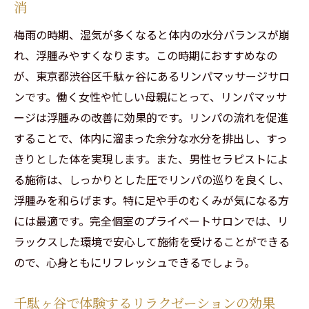
消
千駄ヶ谷サロンの魅力を徹底解剖
梅雨の時期、湿気が多くなると体内の水分バランスが崩
口コミで評判の高いリンパマッサージ
れ、浮腫みやすくなります。この時期におすすめなの
アクセス便利なサロンの選び方
が、東京都渋谷区千駄ヶ谷にあるリンパマッサージサロ
男性セラピストのテクニックを体感
ンです。働く女性や忙しい母親にとって、リンパマッサ
疲れを取るためのサロン活用法
ージは浮腫みの改善に効果的です。リンパの流れを促進
プライベートな空間での施術の利点
することで、体内に溜まった余分な水分を排出し、すっ
きりとした体を実現します。また、男性セラピストによ
北参道でのリラックス体験：男性セラピストの
る施術は、しっかりとした圧でリンパの巡りを良くし、
リンパケア
浮腫みを和らげます。特に足や手のむくみが気になる方
北参道でのリンパケアの特徴
には最適です。完全個室のプライベートサロンでは、リ
男性セラピストが生み出す深いリラクゼー
ラックスした環境で安心して施術を受けることができる
ション
ので、心身ともにリフレッシュできるでしょう。
プライベートサロンの魅力紹介
自律神経を整えるリンパマッサージ
千駄ヶ谷で体験するリラクゼーションの効果