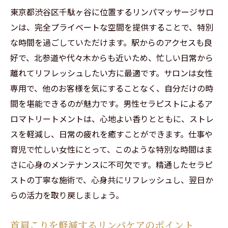
特別なリラクゼーション体験：北参道のリンパ
東京都渋谷区千駄ヶ谷に位置するリンパマッサージサロ
マッサージ
ンは、完全プライベートな空間を提供することで、特別
な時間を過ごしていただけます。駅からのアクセスも良
北参道で受ける特別なリンパケア
好で、北参道や代々木からも近いため、忙しい日常から
男性セラピストが提供する癒しの時間
離れてリフレッシュしたい方に最適です。サロンは女性
完全個室でのリラックス体験
専用で、他のお客様を気にすることなく、自分だけの時
首や肩のこりをほぐす方法
間を堪能できるのが魅力です。男性セラピストによるア
日常生活をリセットするリラクゼーション
ロマトリートメントは、心地よい香りとともに、ストレ
口コミで評判の高い施術を体験
スを軽減し、日常の疲れを癒すことができます。仕事や
代々木でのリンパマッサージで日常の疲れをリ
育児で忙しい女性にとって、このような特別な時間はま
セット
さに心身のメンテナンスに不可欠です。精通したセラピ
ストの丁寧な施術で、心身共にリフレッシュし、翌日か
代々木サロンでのリラクゼーションの魅力
らの活力を取り戻しましょう。
日常の疲れを癒すリンパケア
男性セラピストの施術で安心の時間
首肩こりを軽減するリンパケアのポイント