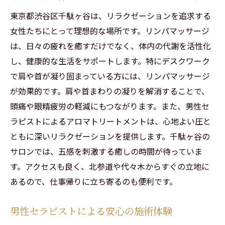
首肩のこりを和らげる施術法
東京都渋谷区千駄ヶ谷は、リラクゼーションを追求する
日常のストレス解消に最適なケア
女性たちにとって理想的な場所です。リンパマッサージ
代々木のプライベートサロンで浮腫みを撃退す
は、日々の疲れを癒すだけでなく、体内の代謝を活性化
るリンパマッサージ
し、健康的な生活をサポートします。特にデスクワーク
代々木で受けるリンパマッサージの効果
で肩や首が凝り固まっている方には、リンパマッサージ
が効果的です。肩や首まわりの凝りを解消することで、
浮腫み改善に効果的な施術メニュー
頭痛や眼精疲労の軽減にもつながります。また、男性セ
男性セラピストの安心感ある対応
ラピストによるアロマトリートメントは、心地よい圧と
プライベート空間でのリラクゼーション
ともに深いリラクゼーションを提供します。千駄ヶ谷の
駅近で通いやすいサロンの魅力
サロンでは、五感を刺激する癒しの時間が待っていま
忙しい女性におすすめのリフレッシュ
す。アクセスも良く、北参道や代々木からすぐの立地に
働く女性必見！渋谷区千駄ヶ谷のリンパマッサ
あるので、仕事帰りに立ち寄るのも便利です。
ージの魅力
働く女性に提供する特別な時間
男性セラピストによる安心の施術体験