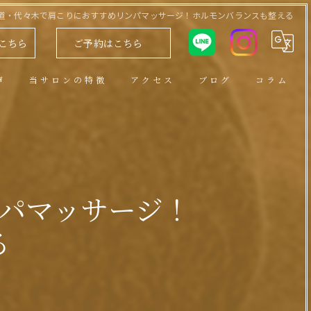
道・代々木で肩こりにおすすめリンパマッサージ！ホルモンバランスも整える
こちら
ご予約はこちら
声
当サロンの特徴
アクセス
ブログ
コラム
アロマトリートメント
男性セラピスト
ヘッドスパ
パマッサージ！
小顔
る
リンパ