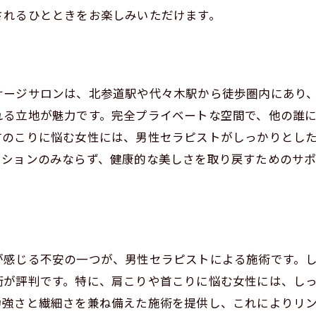
されるひとときをお楽しみいただけます。
渋谷区で受ける特別なリンパケア
男性セラピストの安心施術
女性専用のプライベートサロン
サージサロンは、北参道駅や代々木駅から徒歩圏内にあり
完全個室で心身ともにリラックス
れる立地が魅力です。完全プライベートな空間で、他の誰
便利な立地でアクセスしやすいサロン
首のこりに悩む女性には、男性セラピストがしっかりとし
ーションのみならず、健康的な美しさを取り戻すためのサ
が感じる不安の一つが、男性セラピストによる施術です。
術が評判です。特に、肩こりや首こりに悩む女性には、し
力強さと繊細さを兼ね備えた施術を提供し、これによりリ