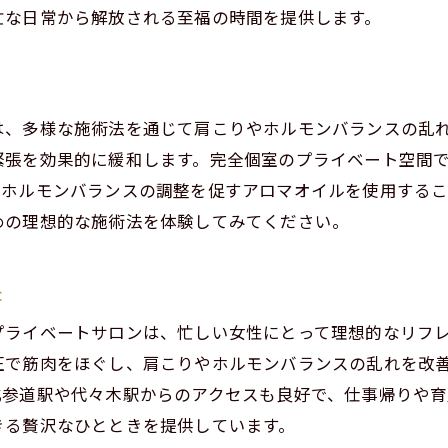
完全個室で心身共にリラックス
忙な日常から解放される至福の時間を提供します。
アクセス便利な立地で気軽に通える
代々木駅からすぐのリンパマッサージで肩こり解消
代々木駅近くで肩こりを解消する方法
は、多様な施術法を通じて肩こりやホルモンバランスの乱
現代女性にぴったりのリンパマッサージ
緊張を効果的に緩和します。完全個室のプライベート空間
男性セラピストが提供する安心の施術
、ホルモンバランスの調整を促すアロマオイルを使用するこ
めの理想的な施術法を体験してみてください。
肩こり改善のための施術メニュー紹介
完全個室で安心して受けられる理由
長
アクセス抜群なサロンで手軽に通える
男性セラピストによる千駄ヶ谷のリンパマッサージ
プライベートサロンは、忙しい女性にとって理想的なリフ
男性セラピストの技術力を体感
圧で筋肉をほぐし、肩こりやホルモンバランスの乱れを改
北参道駅や代々木駅からのアクセスも良好で、仕事帰りや育
千駄ヶ谷でしか味わえない特別な施術
きる贅沢なひとときを提供しています。
肩こりやむくみに効果的な施術プラン