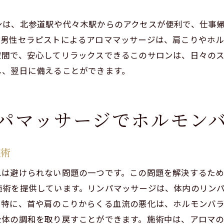
男性セラピストの高技術で肩こり解消
ンは、北参道駅や代々木駅からのアクセスが便利で、仕事
プライベートサロンでの安心施術
。男性セラピストによるアロママッサージは、肩こりやホ
女性専用のリラクゼーション空間
空間で、安心してリラックスできるこのサロンは、日々の
仕事帰りに寄れるアクセスの良いサロン
し、翌日に備えることができます。
男性セラピストのリンパマッサージで肩こり改善
男性セラピストの技術を活かした施術
パマッサージでホルモン
肩こり改善に効果的なリンパマッサージ
安心して受けられるプライベート空間
施術
女性目線で選ぶ信頼のサロン
ストレス解消に最適なリラクゼーション
れは避けられない問題の一つです。この問題を解決するた
施術を提供しています。リンパマッサージは、体内のリン
アクセス便利な立地で気軽に通える
。特に、首や肩のこりからくる血流の悪化は、ホルモンバ
渋谷区でホルモンバランスを整えるリンパマッサージ
全体の調和を取り戻すことができます。施術中は、アロマ
ホルモンバランス改善に特化した施術