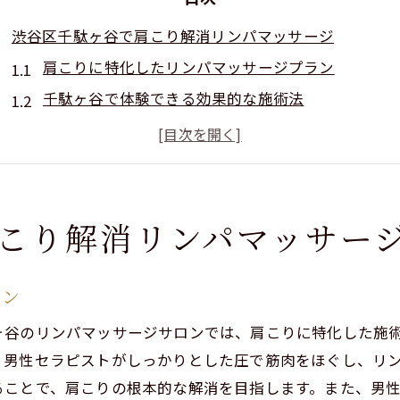
渋谷区千駄ヶ谷で肩こり解消リンパマッサージ
肩こりに特化したリンパマッサージプラン
千駄ヶ谷で体験できる効果的な施術法
女性に優しいプライベートサロンの特長
ストレス解消に最適なマッサージの選択肢
アロマオイルを使ったリラクゼーション技術
仕事帰りに通いやすいサロンの利便性
こり解消リンパマッサー
北参道駅近くのリンパマッサージでホルモンバランス改
ホルモンバランス改善のためのリンパ施術
ラン
北参道駅から徒歩圏内のサロン紹介
ヶ谷のリンパマッサージサロンでは、肩こりに特化した施
男性セラピストの高技術で安心施術
、男性セラピストがしっかりとした圧で筋肉をほぐし、リ
女性の健康を支えるホルモン調整法
ることで、肩こりの根本的な解消を目指します。また、男