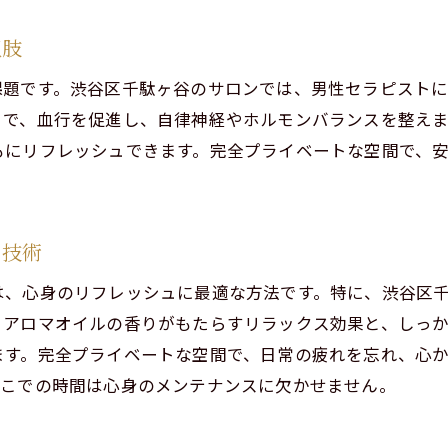
安心のプライベート空間でリラックス
択肢
女性専用の施術でストレス軽減
課題です。渋谷区千駄ヶ谷のサロンでは、男性セラピスト
信頼できるセラピストの選び方
とで、血行を促進し、自律神経やホルモンバランスを整え
ホルモンバランスを整える北参道のリンパマッサージ
もにリフレッシュできます。完全プライベートな空間で、
ホルモンバランス改善に効果的な施術法
北参道で受けられる特別なリンパケア
男性セラピストの施術で安心感を
ン技術
女性の健康と美を支える施術メニュー
ご予約はこちらから
ご予約はこちらから
は、心身のリフレッシュに最適な方法です。特に、渋谷区
完全個室での施術が安心の理由
。アロマオイルの香りがもたらすリラックス効果と、しっ
アクセスの良さで利用しやすいサロン
ます。完全プライベートな空間で、日常の疲れを忘れ、心
肩の凝りに効く代々木のリンパマッサージサロン
ここでの時間は心身のメンテナンスに欠かせません。
代々木で受ける肩こり改善マッサージ
現代女性に最適なリンパの施術法