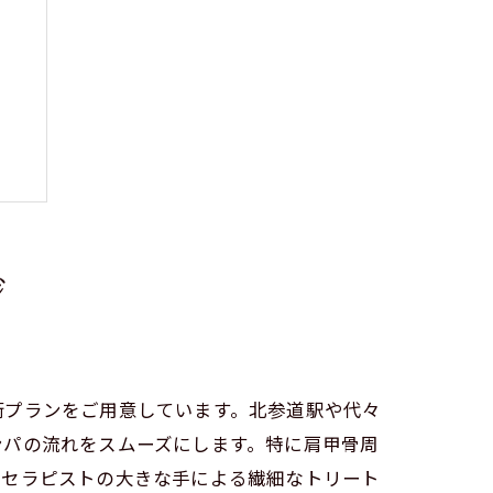
ジ
善
術プランをご用意しています。北参道駅や代々
ンパの流れをスムーズにします。特に肩甲骨周
性セラピストの大きな手による繊細なトリート