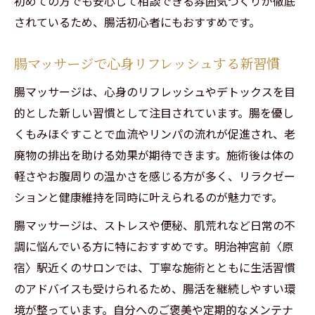
初めての方でも安心して相談できる雰囲気づくりが徹底
効果
されているため、腸活初心者にもおすすめです。
女性が気になる腸活効果と体質改善の秘訣
腸マッサージで心身リフレッシュする新習慣
腸もみやオイル施術の人気サロン共通点
腸マッサージは、心身のリフレッシュやデトックスを目
心身を整える男性セラピストの魅力
的とした新しい習慣として注目されています。腸を優し
男性セラピスト施術が心身に与える癒し効
くもみほぐすことで血流やリンパの流れが促進され、老
果
廃物の排出を助ける効果が期待できます。施術後は体の
腸活やオイルマッサージで安心感を得る理
軽さやお腹周りの温かさを感じる方が多く、リラクゼー
由
ションと健康維持を同時に叶えられるのが魅力です。
女性から支持される男性セラピストの対応
腸マッサージは、ストレスや便秘、肌荒れなど日常の不
力
調に悩んでいる方に特におすすめです。明治神宮前〈原
腸内環境改善に役立つリラクゼーション施
宿〉駅近くのサロンでは、丁寧な施術とともに生活習慣
術
のアドバイスも受けられるため、腸活を継続しやすい環
口コミで選ばれる人気腸もみサロンの条件
境が整っています。自分へのご褒美や定期的なメンテナ