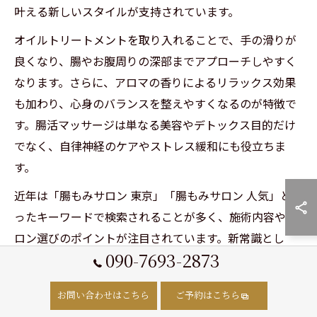
叶える新しいスタイルが支持されています。
オイルトリートメントを取り入れることで、手の滑りが
良くなり、腸やお腹周りの深部までアプローチしやすく
なります。さらに、アロマの香りによるリラックス効果
も加わり、心身のバランスを整えやすくなるのが特徴で
す。腸活マッサージは単なる美容やデトックス目的だけ
でなく、自律神経のケアやストレス緩和にも役立ちま
す。
近年は「腸もみサロン 東京」「腸もみサロン 人気」とい
ったキーワードで検索されることが多く、施術内容やサ
ロン選びのポイントが注目されています。新常識とし
090-7693-2873
て、施術後のホームケアや生活習慣のアドバイスも充実
しており、継続的な腸活がしやすい環境が整っていま
お問い合わせはこちら
ご予約はこちら
す。