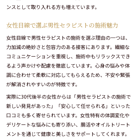
悩みを和らげる腸もみの新常識
ンスとして取り入れる方も増えています。
男性セラピストによる腸もみで悩み解消へ
腸活サロンで受ける腸マッサージの新常識
女性目線で選ぶ男性セラピストの施術魅力
女性特有の便秘やお腹の不調におすすめ施
女性目線で男性セラピストの施術を選ぶ理由の一つは、
術
力加減の絶妙さと包容力のある接客にあります。繊細な
腸もみやオイルマッサージの効果的な受け
コミュニケーションを重視し、施術中もリラックスでき
方
るよう声かけや配慮を徹底しています。心身の悩みや体
腸内環境を守るための腸活ライフスタイル
調に合わせて柔軟に対応してもらえるため、不安や緊張
提案
が解消されやすいのが特徴です。
オイルマッサージで始める腸活生活
実際に30代後半の女性からは「男性セラピストの施術で
男性セラピストと始める快適な腸活生活
新しい発見があった」「安心して任せられる」といった
オイルマッサージで腸内環境リセット体験
口コミも多く寄せられています。女性特有の体調変化や
デリケートな悩みにも寄り添い、腸活やオイルトリート
腸活とリラクゼーションを同時に叶える秘
メントを通じて健康と美しさをサポートしてくれます。
訣