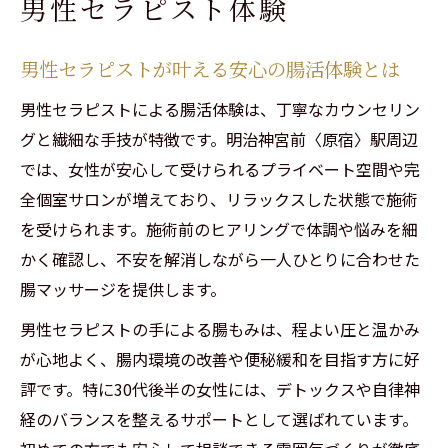
男性セラピスト体験
口コミで話題の腸もみサロン体験ポイント
腸マッサージが叶えるデトックス習慣
男性セラピストが叶える安心の腸活体験とは
腸マッサージで始める毎日のデトックス習
男性セラピストによる腸活体験は、丁寧なカウンセリン
慣
グと繊細な手技が特徴です。明治神宮前〈原宿〉駅周辺
男性セラピストが提案する腸活ケアの実際
では、女性が安心して受けられるプライベート空間や完
腸もみ方法で便秘やお腹の悩みを改善する
全個室サロンが増えており、リラックスした状態で施術
腸内環境を整えるためのオイルマッサージ
を受けられます。施術前のヒアリングで体調や悩みを細
活用術
かく確認し、不安を解消しながら一人ひとりに合わせた
腸もみサロン人気の理由とメリット解説
腸マッサージを提供します。
腸活オイルマッサージの効果を探る
男性セラピストの手による腸もみは、程よい圧と温かみ
男性セラピストが行う腸活オイルマッサー
が心地よく、腸内環境の改善や便秘緩和を目指す方に好
ジ効果
評です。特に30代後半の女性には、デトックスや自律神
腸マッサージで腸内環境を整えるポイント
経のバランスを整えるサポートとして選ばれています。
心身を癒す腸活とオイルマッサージの相乗