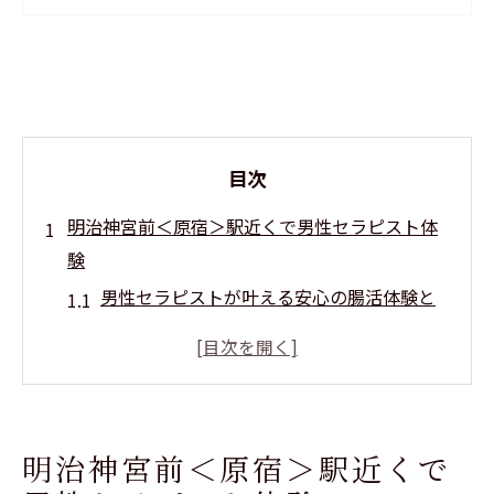
目次
明治神宮前＜原宿＞駅近くで男性セラピスト体
験
男性セラピストが叶える安心の腸活体験と
は
腸マッサージで心身リフレッシュする新習
慣
女性目線で選ぶ男性セラピストの施術魅力
明治神宮前＜原宿＞駅近くで
オイルマッサージで感じる腸活効果の実感