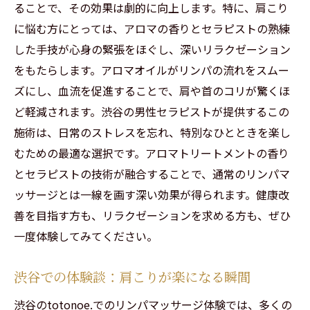
効果的な血流マッサージテクニック
ることで、その効果は劇的に向上します。特に、肩こり
男性セラピストが行う施術の効果
に悩む方にとっては、アロマの香りとセラピストの熟練
リンパマッサージと血流改善の関係
した手技が心身の緊張をほぐし、深いリラクゼーション
をもたらします。アロマオイルがリンパの流れをスムー
渋谷での施術で得られる健康効果
ズにし、血流を促進することで、肩や首のコリが驚くほ
肩こり改善に繋がる血流の促進
ど軽減されます。渋谷の男性セラピストが提供するこの
休日に渋谷でリンパマッサージ男性セラピスト
施術は、日常のストレスを忘れ、特別なひとときを楽し
による癒しの時間
むための最適な選択です。アロマトリートメントの香り
休日にリラックスできる施術の魅力
とセラピストの技術が融合することで、通常のリンパマ
男性セラピストによる癒しの空間とは
ッサージとは一線を画す深い効果が得られます。健康改
渋谷で特別な休日を過ごす方法
善を目指す方も、リラクゼーションを求める方も、ぜひ
リンパマッサージで体と心をリセット
一度体験してみてください。
休日に行きたいリフレッシュスポット
渋谷での体験談：肩こりが楽になる瞬間
癒しの時間がもたらす健康効果
渋谷で体験する男性セラピストのリンパマッサ
渋谷のtotonoe.でのリンパマッサージ体験では、多くの