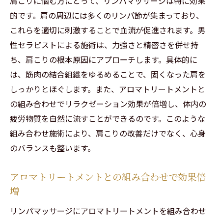
肩こりに悩む方にとって、リンパマッサージは特に効果
心身を癒すリンパマッサージの効果
的です。肩の周辺には多くのリンパ節が集まっており、
渋谷での特別な体験：口コミから学ぶ
これらを適切に刺激することで血流が促進されます。男
肩こりと疲労回復渋谷の男性セラピストによる
性セラピストによる施術は、力強さと精密さを併せ持
リンパケア
ち、肩こりの根本原因にアプローチします。具体的に
リンパケアが肩こり解消に効果的な理由
は、筋肉の結合組織をゆるめることで、固くなった肩を
しっかりとほぐします。また、アロマトリートメントと
疲労回復に必要なリンパマッサージの手法
の組み合わせでリラクゼーション効果が倍増し、体内の
渋谷で受けられる特別なケアの内容
疲労物質を自然に流すことができるのです。このような
疲労を持ち越さない体づくりの秘訣
組み合わせ施術により、肩こりの改善だけでなく、心身
男性セラピストのリンパケアの実際の施術
のバランスも整います。
肩こりと疲労の悩みにさよならを
渋谷の男性セラピストが提供するリンパマッサ
アロマトリートメントとの組み合わせで効果倍
ージで血流改善
増
血流改善が肩こりに与えるメリット
リンパマッサージにアロマトリートメントを組み合わせ