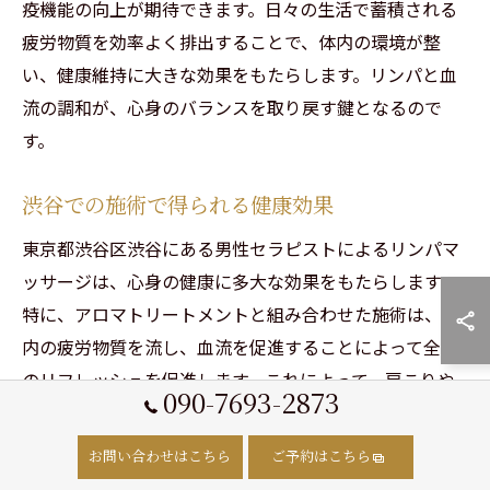
疫機能の向上が期待できます。日々の生活で蓄積される
疲労物質を効率よく排出することで、体内の環境が整
い、健康維持に大きな効果をもたらします。リンパと血
流の調和が、心身のバランスを取り戻す鍵となるので
す。
渋谷での施術で得られる健康効果
東京都渋谷区渋谷にある男性セラピストによるリンパマ
ッサージは、心身の健康に多大な効果をもたらします。
特に、アロマトリートメントと組み合わせた施術は、体
内の疲労物質を流し、血流を促進することによって全身
のリフレッシュを促進します。これによって、肩こりや
090-7693-2873
筋肉の緊張が緩和されるだけでなく、免疫力の向上やス
トレスの軽減が期待できます。忙しい日々から離れ、渋
お問い合わせはこちら
ご予約はこちら
谷で心身のバランスを整える体験をぜひお試しくださ