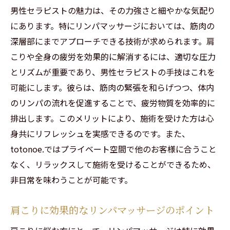
男性セラピストの魅力は、その力強さと細やかな気配り
験肩こりに効果的
にあります。特にリンパマッサージにおいては、筋肉の
肩こり改善に必要なリンパの知識
深層部にまでアプローチできる技術が求められます。肩
男性セラピストが施す肩こりケア
こりや全身の疲労を効果的に解消するには、適切な圧力
渋谷サロンの施術の流れと特徴
とリズムが重要であり、男性セラピストの手技はこれを
効果を実感！お客様の声
可能にします。彼らは、筋肉の緊張を和らげつつ、体内
リラックスできる環境と施術の秘密
のリンパの流れを促進することで、疲労物質を効率的に
肩こりに効くおすすめの施術メニュー
排出します。このメリットにより、施術を受けた方は心
身共にリフレッシュを実感できるのです。また、
渋谷の隠れ家サロン男性セラピストのリンパマ
totonoe.ではプライベート空間で他のお客様に合うこと
ッサージでリフレッシュ
なく、リラックスして施術を受けることができるため、
隠れ家サロンの魅力とは？
非日常を味わうことが可能です。
男性セラピストの施術で得られる安らぎ
都会の喧騒から離れる贅沢な時間
肩こりに効果的なリンパマッサージのポイント
リフレッシュするための最適な方法