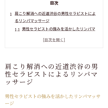
目次
肩こり解消への近道渋谷の男性セラピストによ
るリンパマッサージ
男性セラピストの強みを活かしたリンパマ
ッサージ
肩こりに効果的なリンパマッサージのポイ
ント
アロマトリートメントとの組み合わせで効
肩こり解消への近道渋谷の男
果倍増
性セラピストによるリンパマ
渋谷での体験談：肩こりが楽になる瞬間
ッサージ
リンパの流れを改善するテクニック
特別なプライベート空間でのリラクゼーシ
男性セラピストの強みを活かしたリンパマッサ
ョン
ージ
渋谷で男性セラピストのリンパマッサージを体