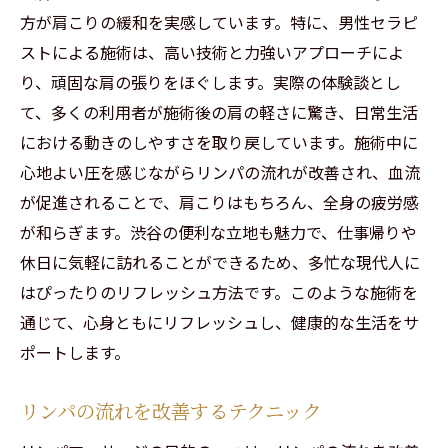
ージ肩こり解消の秘密
方が肩こりの緩和を実感しています。特に、男性セラピ
ストによる施術は、高い技術と力強いアプローチによ
肩こり解消のための施術内容
り、頑固な肩の張りをほぐします。実際の体験談とし
男性セラピストが持つ技術と知識
て、多くの利用者が施術後の肩の軽さに驚き、日常生活
肩こりに効くマッサージテクニック
における動きのしやすさを取り戻しています。施術中に
お客様の声から見る効果の実感
心地よい圧を感じながらリンパの流れが改善され、血流
渋谷で特別な施術を体験する方法
が促進されることで、肩こりはもちろん、全身の疲労感
肩こり解消の鍵はリンパにあり
が和らぎます。渋谷の便利な立地も魅力で、仕事帰りや
渋谷のプライベートサロン男性セラピストとリ
休日に気軽に訪れることができるため、多忙な現代人に
ンパマッサージで癒される
はぴったりのリフレッシュ方法です。このような施術を
通じて、心身ともにリフレッシュし、健康的な生活をサ
プライベートサロンの特別な魅力
ポートします。
男性セラピストによる完全予約制の利点
癒しを提供する施術の流れ
リンパの流れを改善するテクニック
リピート率が高い理由とは