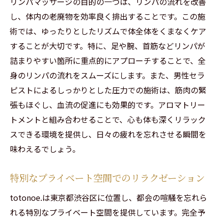
リンパマッサージの目的の一つは、リンパの流れを改善
渋谷で心身ともにリフレッシュする方法
し、体内の老廃物を効率良く排出することです。この施
特別なプライベート空間での究極のリラク
術では、ゆったりとしたリズムで体全体をくまなくケア
ゼーション
することが大切です。特に、足や腕、首筋などリンパが
詰まりやすい箇所に重点的にアプローチすることで、全
身のリンパの流れをスムーズにします。また、男性セラ
ピストによるしっかりとした圧力での施術は、筋肉の緊
張もほぐし、血流の促進にも効果的です。アロマトリー
トメントと組み合わせることで、心も体も深くリラック
スできる環境を提供し、日々の疲れを忘れさせる瞬間を
味わえるでしょう。
特別なプライベート空間でのリラクゼーション
totonoe.は東京都渋谷区に位置し、都会の喧騒を忘れら
れる特別なプライベート空間を提供しています。完全予