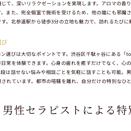
通じて、深いリラクゼーションを実現します。アロマの香
渋谷区千駄ヶ谷でのリラックスの選択肢
す。また、完全個室で施術を受けるため、他の誰にも邪魔
otonoe.でのストレス解消の実例
です。北参道駅から徒歩3分の立地も魅力で、訪れるたびに
仕事の合間にできる簡単リラクゼーション法
otonoe.での施術がもたらす心地よい変化
選び
クゼーションの新しい形!男性セラピストによるアロマトリ
選びは大切なポイントです。渋谷区千駄ヶ谷にある「tot
新しいリラクゼーションの形とは
非日常を体験できます。心身の疲れを癒すだけでなく、心
男性セラピストによる施術の特徴
普段は話せない悩みや相談ごとを気軽に話すことも可能。
アロマトリートメントがもたらす健康への影響
慮されています。都市の喧騒を離れ、自分だけの特別なひ
心を落ち着かせるリラクゼーションのテクニック
新しいリラクゼーション体験で得られるもの
験する男性セラピストによる
otonoe.での体験が新しい日常を創る
イベート空間で男性セラピストの施術を堪能しよう
プライベート空間の重要性とその効果