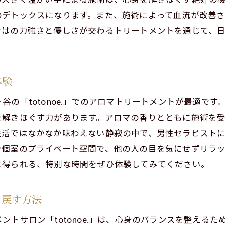
リラクゼーションがもたらす心身への影響
のデトックスになります。また、施術によって血流が改善
otonoe.のアクセス情報と周辺スポット
ではの力強さと優しさが交わるトリートメントを通じて、
の疲れを忘れる!完全個室サロンでのアロマトリートメント
完全個室で得られる安心感とプライバシー
アロマトリートメントがもたらす至福の時
体験
日常のストレスを解き放つ香りの力
谷の「totonoe.」でのアロマトリートメントが最適で
渋谷区千駄ヶ谷での特別な時間の過ごし方
を解きほぐす力があります。アロマの香りとともに施術を
アロマトリートメントが心身に与える変化
生活ではなかなか味わえない静寂の中で、男性セラピスト
otonoe.の施設と設備について
全個室のプライベート空間で、他の人の目を気にせずリラ
に得られる、特別な時間をぜひ体験してみてください。
道駅近くの隠れ家サロンで非日常のリラクゼーションを
北参道エリアが持つリラクゼーションの魅力
り戻す方法
サロンまでの簡単なアクセス方法
非日常を感じる癒しの空間作り
ントサロン「totonoe.」は、心身のバランスを整える