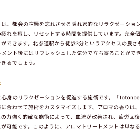
男性セラピストによる個別対応の魅力
施術中に心がけたいリラックステクニック
oe.」は、都会の喧騒を忘れさせる隠れ家的なリラクゼーシ
プライベート空間だからこそ得られる安心感
の疲れを癒し、リセットする時間を提供しています。完全
とができます。北参道駅から徒歩3分というアクセスの良さ
otonoe.での特別な体験を最大限に楽しむために
トメント後にはリフレッシュした気分で立ち寄ることがで
男性セラピストが提案するリラクゼーションの未来
できるでしょう。
密
心身のリラクゼーションを促進する施術です。「totono
態に合わせて施術をカスタマイズします。アロマの香りは
はの力強く的確な施術によって、血流が改善され、疲労回
スが可能です。このように、アロマトリートメントは単な