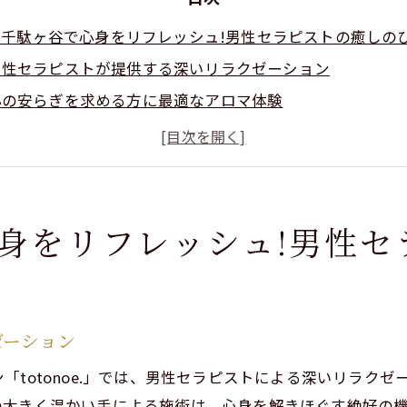
区千駄ヶ谷で心身をリフレッシュ!男性セラピストの癒しの
男性セラピストが提供する深いリラクゼーション
心の安らぎを求める方に最適なアロマ体験
渋谷区千駄ヶ谷で心身のバランスを取り戻す方法
癒しの空間で感じる心身のリセット感
男性セラピストが導く新しいリラクゼーションの形
特別なひとときを過ごすためのサロン選び
身をリフレッシュ!男性セ
onoe.で体験する男性セラピストによる特別なリラクゼーシ
otonoe.の特徴と魅力
アロマトリートメントの効果とその秘密
ゼーション
男性セラピストによるケアのメリットとは
「totonoe.」では、男性セラピストによる深いリラク
otonoe.での体験者の声と口コミ
の大きく温かい手による施術は、心身を解きほぐす絶好の