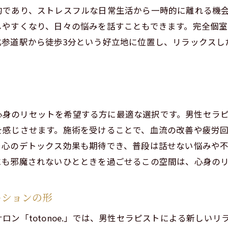
サロン周辺のおすすめカフェやレストラン
的であり、ストレスフルな日常生活から一時的に離れる機
しやすくなり、日々の悩みを話すこともできます。完全個
隠れ家サロンの選び方とポイント
北参道駅から徒歩3分という好立地に位置し、リラックスし
北参道での特別な休日の過ごし方
マの香りと男性セラピストの技術で心のデトックス
アロマセラピーが心に働きかける理由
男性セラピストの存在がもたらす安心感
トは、心身のリセットを希望する方に最適な選択です。男性セ
心のデトックスを促進するリラックステクニック
を感じさせます。施術を受けることで、血流の改善や疲労
心のモヤモヤを解消するためのアロマの選び方
ご予約はこちらから
ご予約はこちらから
、心のデトックス効果も期待でき、普段は話せない悩みや
デトックスを意識したアロマトリートメントの流れ
にも邪魔されないひとときを過ごせるこの空間は、心身の
心のケアにおすすめのアロマオイル
ストレスを解消!渋谷区千駄ヶ谷のtotonoe.で癒しの時間
ーションの形
仕事帰りにも立ち寄れるリラクゼーションサロン
ロン「totonoe.」では、男性セラピストによる新しい
ストレス対策としてのアロマトリートメント活用法