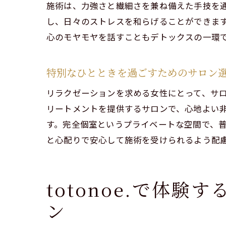
施術は、力強さと繊細さを兼ね備えた手技を
し、日々のストレスを和らげることができま
t
心のモヤモヤを話すこともデトックスの一環
t
特別なひとときを過ごすためのサロン
リラ
リラクゼーションを求める女性にとって、サロン
リートメントを提供するサロンで、心地よい
す。完全個室というプライベートな空間で、
と心配りで安心して施術を受けられるよう配
totonoe.で体
t
ン
プラ