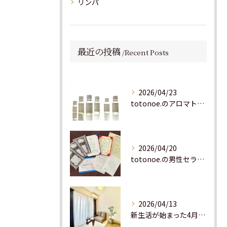
リンパ
最近の投稿
Recent Posts
2026/04/23
totonoe.のアロマトリートメントで使うSHIGETA精油6種を全紹介｜北参道・女性専用サロン
2026/04/20
totonoe.の男性セラピストが身につけた12の施術スキル｜オイルマッサージからドライヘッドスパまで【北参道・渋谷】
2026/04/13
新生活が始まった4月こそ、自分を整える時間を。北参道・千駄ヶ谷の女性専用リラクゼーションサロンtotonoe.へ